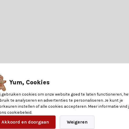
? De Kerstbal glanzend | plastic | rood | 20cm is de perfecte manier om 
Yum, Cookies
j gebruiken cookies om onze website goed te laten functioneren, he
nformatie over de materialen en eigenschappen van dit product. Heb je v
bruik te analyseren en advertenties te personaliseren. Je kunt je
orkeuren instellen of alle cookies accepteren. Meer informatie vind 
 ons cookiebeleid.
?
Akkoord en doorgaan
Weigeren
8716128753514
en heeft. Of je nu op zoek bent naar betoverende verlichting, glinst