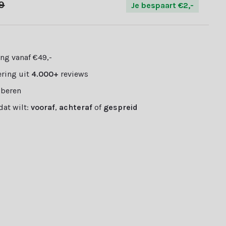
99
Je bespaart €2,-
ng vanaf €49,-
ring uit
4.000+
reviews
oberen
 dat wilt:
vooraf
,
achteraf
of
gespreid