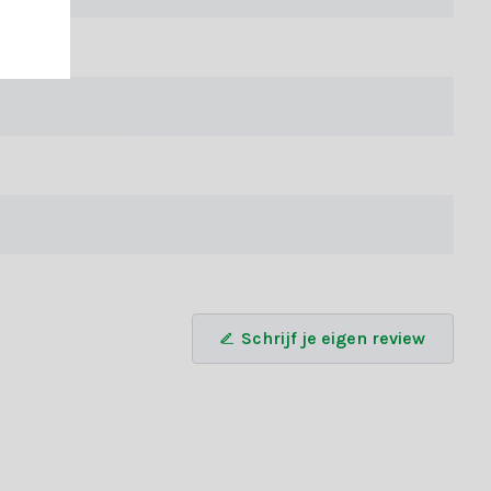
s en onze handige keuzegids maakt het vinden van jouw ideale
g nog en laat de kerstsfeer je huis vullen!
Schrijf je eigen review