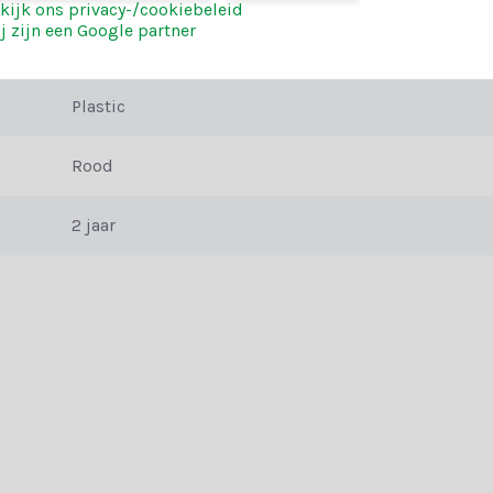
kijk ons privacy-/cookiebeleid
eren. Heb je hulp nodig? Onze klantenservice biedt persoonlijk advie
j zijn een Google partner
20
Plastic
r ook van de extra voordelen:
Rood
2 jaar
reren en creëer een kerst die niemand snel zal vergeten. Bestel vandaa