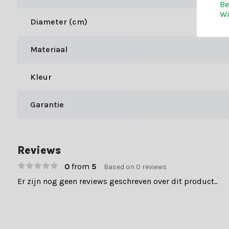
Be
straalt, wij hebben de mooiste items om jouw kerst te transform
Wi
Diameter (cm)
kerstdecoratie eenvoudig.
Maak jouw kerst compleet
Materiaal
Bij Kerstland.nl geniet je niet alleen van een divers aanbod, maa
Kleur
Snelle levering (1-3 werkdagen)
Gratis verzending bij bestellingen boven €49,-
Garantie
Meer dan 70.000 tevreden klanten gaven ons een 9+. Laat je inspi
Reviews
0
from
5
Based on 0 reviews
Er zijn nog geen reviews geschreven over dit product..