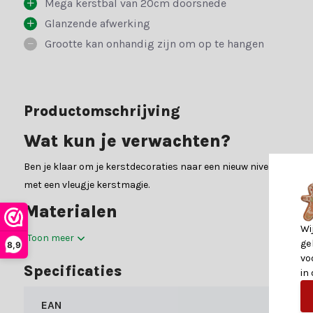
Mega kerstbal van 20cm doorsnede
Glanzende afwerking
Grootte kan onhandig zijn om op te hangen
Productomschrijving
Wat kun je verwachten?
Ben je klaar om je kerstdecoraties naar een nieuw niveau te tillen
met een vleugje kerstmagie.
Materialen
Wi
In de gedetailleerde specificatietabel vind je alle belangrijke i
Toon meer
ge
8,9
om je te helpen met al je zorgen.
vo
Specificaties
in
Waarom kiezen voor Kerstland.nl
EAN
Kerstland.nl is jouw bestemming voor alles wat met kerst te mak