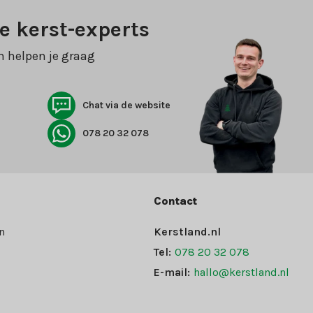
e kerst-experts
n helpen je graag
Chat via de website
078 20 32 078
Contact
n
Kerstland.nl
Tel:
078 20 32 078
E-mail:
hallo@kerstland.nl