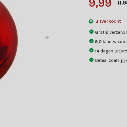
9,99
11,
uitverkocht
Gratis
verzendi
9,0
klantwaarde
14
dagen uitpr
Betaal zoals jij