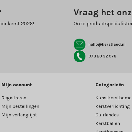
?
Vraag het onz
oor kerst 2026!
Onze productspecialiste
hallo@kerstland.nl
078 20 32 078
Mijn account
Categorieën
Registreren
Kunstkerstbome
Mijn bestellingen
Kerstverlichting
Mijn verlanglijst
Guirlandes
Kerstballen
Kerstkransen