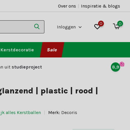
Over ons
|
Inspiratie & blogs
0
0
Inloggen
Kerstdecoratie
Sale
n uit
studieproject
8,9
lanzend | plastic | rood |
jk alles Kerstballen
Merk:
Decoris