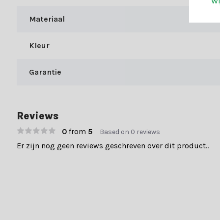
Wi
Maak jouw kerst compleet
Materiaal
Bij Kerstland.nl geniet je niet alleen van een divers aanbod, maa
Kleur
Snelle levering (1-3 werkdagen)
Gratis verzending bij bestellingen boven €49,-
Garantie
Meer dan 70.000 tevreden klanten gaven ons een 9+. Laat je inspi
Reviews
0
from
5
Based on 0 reviews
Er zijn nog geen reviews geschreven over dit product..