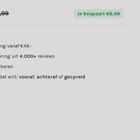
,99
Je bespaart €6,49
ng vanaf €49,-
ring uit
4.000+
reviews
oberen
 dat wilt:
vooraf
,
achteraf
of
gespreid