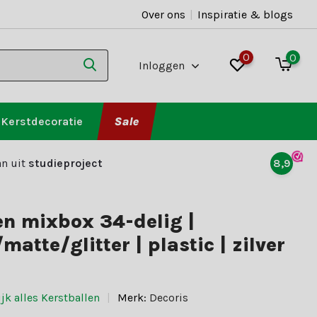
Over ons
|
Inspiratie & blogs
0
0
Inloggen
Kerstdecoratie
Sale
n uit
studieproject
8,9
en mixbox 34-delig |
atte/glitter | plastic | zilver
jk alles Kerstballen
Merk:
Decoris