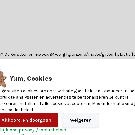
? De Kerstballen mixbox 34-delig | glanzend/matte/glitter | plastic | zi
e.
Yum, Cookies
nformatie over de materialen en eigenschappen van dit product. Heb je v
j gebruiken cookies om onze website goed te laten functioneren, he
bruik te analyseren en advertenties te personaliseren. Je kunt je
?
orkeuren instellen of alle cookies accepteren. Meer informatie vind 
 ons cookiebeleid.
8718533506686
en heeft. Of je nu op zoek bent naar betoverende verlichting, glinst
Akkoord en doorgaan
Weigeren
eren. Heb je hulp nodig? Onze klantenservice biedt persoonlijk advie
kijk ons privacy-/cookiebeleid
8