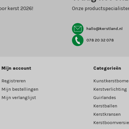
oor kerst 2026!
Onze productspecialiste
hallo@kerstland.nl
078 20 32 078
Mijn account
Categorieën
Registreren
Kunstkerstbome
Mijn bestellingen
Kerstverlichting
Mijn verlanglijst
Guirlandes
Kerstballen
Kerstkransen
Kerstboomversie