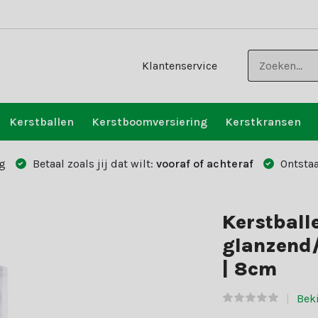
Klantenservice
Kerstballen
Kerstboomversiering
Kerstkransen
g
Betaal zoals jij dat wilt:
vooraf of achteraf
Ontstaa
Kerstball
glanzend/m
| 8cm
Beki