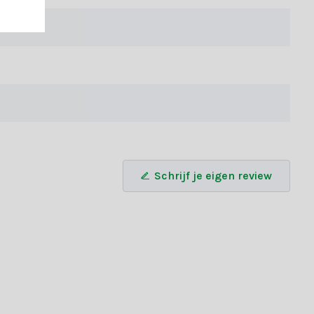
g nog en laat de kerstsfeer je huis vullen!
Schrijf je eigen review