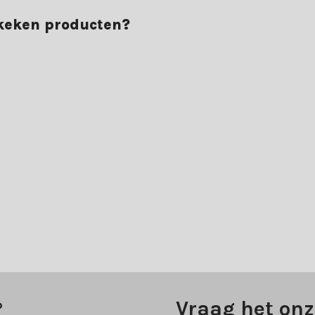
ekeken producten?
?
Vraag het onz