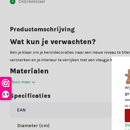
Onbreekbaar
Productomschrijving
Wat kun je verwachten?
Ben je klaar om je kerstdecoraties naar een nieuw niveau te tillen
versterken en je interieur te verrijken met een vleugje kerstmagi
Materialen
In de gedetailleerde specificatietabel vind je alle belangrijke i
Toon meer
Wi
om je te helpen met al je zorgen.
ge
8,9
Specificaties
Waarom kiezen voor Kerstland.nl
vo
in
EAN
Kerstland.nl is jouw bestemming voor alles wat met kerst te mak
straalt, wij hebben de mooiste items om jouw kerst te transform
Be
Diameter (cm)
kerstdecoratie eenvoudig.