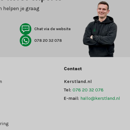
n helpen je graag
Chat via de website
078 20 32 078
Contact
n
Kerstland.nl
Tel:
078 20 32 078
E-mail:
hallo@kerstland.nl
ring