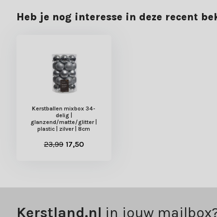
Heb je nog interesse in deze recent b
Kerstballen mixbox 34-
delig |
glanzend/matte/glitter |
plastic | zilver | 8cm
23,99
17,50
Kerstland.nl
in jouw mailbox