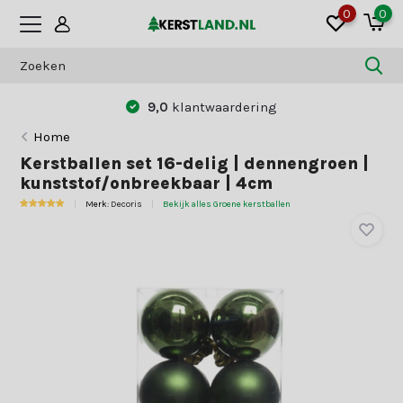
0
0
0
klantwaardering
Betaal zoals jij dat
Home
Kerstballen set 16-delig | dennengroen |
kunststof/onbreekbaar | 4cm
Merk:
Decoris
Bekijk alles Groene kerstballen