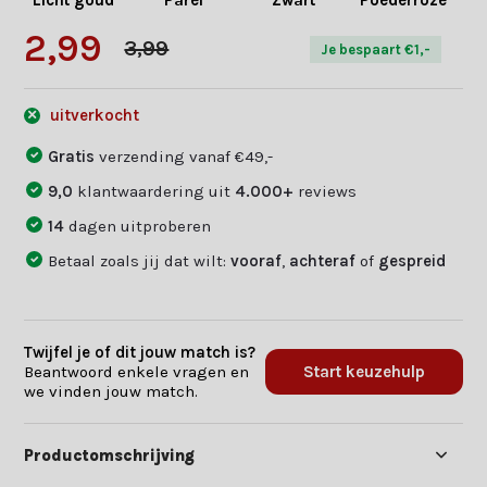
Licht goud
Parel
Zwart
Poederroze
K
2,99
3,99
Je bespaart €1,-
uitverkocht
Gratis
verzending vanaf €49,-
9,0
klantwaardering uit
4.000+
reviews
14
dagen uitproberen
Betaal zoals jij dat wilt:
vooraf
,
achteraf
of
gespreid
Twijfel je of dit jouw match is?
Beantwoord enkele vragen en
Start keuzehulp
we vinden jouw match.
Productomschrijving