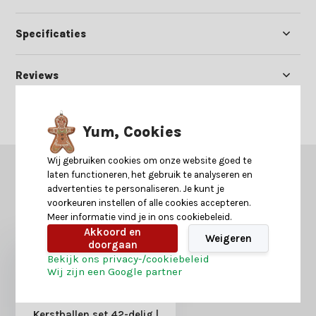
Specificaties
Reviews
Delen
Yum, Cookies
Wij gebruiken cookies om onze website goed te
GERELATEERDE PRODUCTEN
laten functioneren, het gebruik te analyseren en
advertenties te personaliseren. Je kunt je
Misschien is dit ook iets voor je?
voorkeuren instellen of alle cookies accepteren.
Meer informatie vind je in ons cookiebeleid.
Akkoord en
Weigeren
doorgaan
Bekijk ons privacy-/cookiebeleid
Wij zijn een Google partner
Kerstballen set 42-delig |