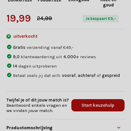
Donkerroze
Poederroze
goud
19,99
24,99
Je bespaart €5,-
uitverkocht
Gratis
verzending vanaf €49,-
9,0
klantwaardering uit
4.000+
reviews
14
dagen uitproberen
Betaal zoals jij dat wilt:
vooraf
,
achteraf
of
gespreid
Twijfel je of dit jouw match is?
Beantwoord enkele vragen en
Start keuzehulp
we vinden jouw match.
Productomschrijving