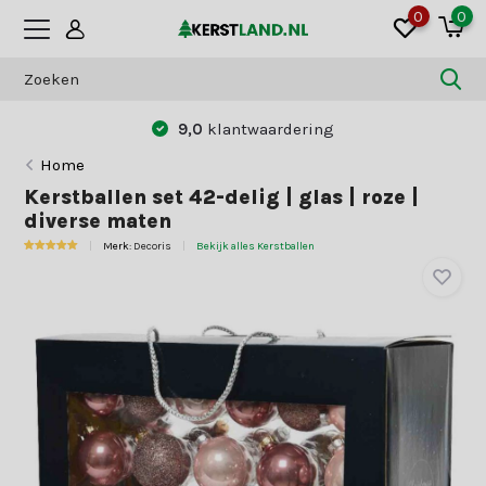
0
0
Betaal zoals jij dat wilt:
vooraf of achter
Home
Kerstballen set 42-delig | glas | roze |
diverse maten
Merk:
Decoris
Bekijk alles Kerstballen