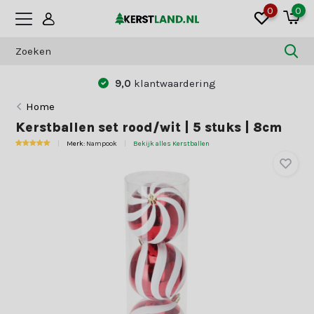
0
0
9,0
klantwaardering
Home
Kerstballen set rood/wit | 5 stuks | 8cm
Merk:
Nampook
Bekijk alles Kerstballen