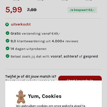
5,99
7,99
Je bespaart €2,-
uitverkocht
Gratis
verzending vanaf €49,-
9,0
klantwaardering uit
4.000+
reviews
14
dagen uitproberen
Betaal zoals jij dat wilt:
vooraf
,
achteraf
of
gespreid
Twijfel je of dit jouw match is?
Beantwoord enkele vragen en
Start keuzehulp
we vinden jouw match.
Yum, Cookies
Productomschrijving
Wij gebruiken cookies om onze website goed te