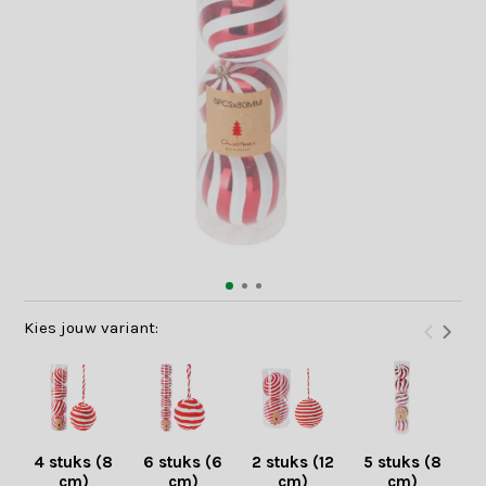
Kies jouw variant:
4 stuks (8
6 stuks (6
2 stuks (12
5 stuks (8
3 
cm)
cm)
cm)
cm)