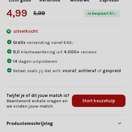
Licht goud
Kerstrood
Winterwit
Espresso
4,99
5,99
Je bespaart €1,-
uitverkocht
Gratis
verzending vanaf €49,-
9,0
klantwaardering uit
4.000+
reviews
14
dagen uitproberen
Betaal zoals jij dat wilt:
vooraf
,
achteraf
of
gespreid
Twijfel je of dit jouw match is?
Beantwoord enkele vragen en
Start keuzehulp
we vinden jouw match.
Productomschrijving