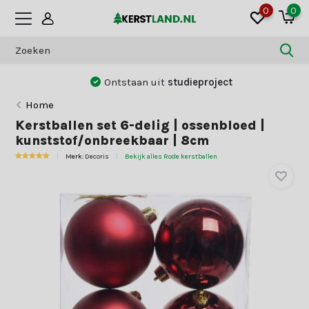
0
0
Ontstaan uit
studieproject
Home
Kerstballen set 6-delig | ossenbloed |
kunststof/onbreekbaar | 8cm
Merk:
Decoris
Bekijk alles Rode kerstballen