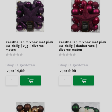
Kerstballen mixbox met piek
Kerstballen mixbox met piek
33-delig | vijg | diverse
33-delig | donkerroze |
maten
diverse maten
Shop is gesloten
Shop is gesloten
17,99
14,99
17,99
9,99