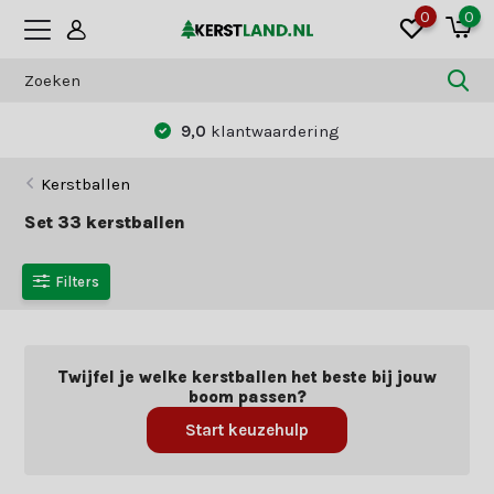
0
0
Betaal zoals jij dat wilt:
vooraf of achteraf
Kerstballen
Set 33 kerstballen
Filters
Twijfel je welke kerstballen het beste bij jouw
boom passen?
Start keuzehulp