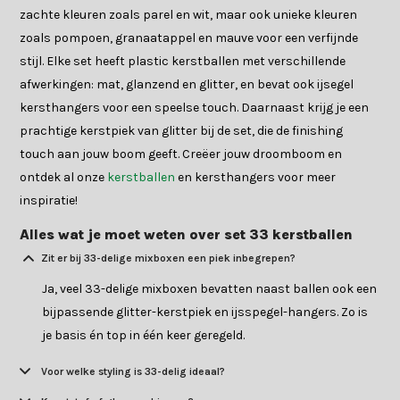
zachte kleuren zoals parel en wit, maar ook unieke kleuren
zoals pompoen, granaatappel en mauve voor een verfijnde
stijl. Elke set heeft plastic kerstballen met verschillende
afwerkingen: mat, glanzend en glitter, en bevat ook ijsegel
kersthangers voor een speelse touch. Daarnaast krijg je een
prachtige kerstpiek van glitter bij de set, die de finishing
touch aan jouw boom geeft. Creëer jouw droomboom en
ontdek al onze
kerstballen
en kersthangers voor meer
inspiratie!
Alles wat je moet weten over set 33 kerstballen
Zit er bij 33-delige mixboxen een piek inbegrepen?
Ja, veel 33-delige mixboxen bevatten naast ballen ook een
bijpassende glitter-kerstpiek en ijsspegel-hangers. Zo is
je basis én top in één keer geregeld.
Voor welke styling is 33-delig ideaal?