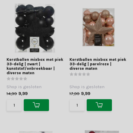
Kerstballen mixbox met piek
Kerstballen mixbox met piek
33-delig | zwart |
33-delig | parelroze |
kunststof/onbreekbaar |
diverse maten
diverse maten
Shop is gesloten
Shop is gesloten
14,99
9,99
17,99
9,99