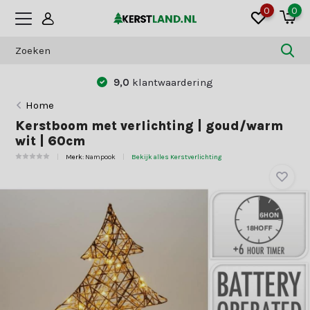
0
0
9,0
klantwaardering
Home
Kerstboom met verlichting | goud/warm
wit | 60cm
Merk:
Nampook
Bekijk alles Kerstverlichting