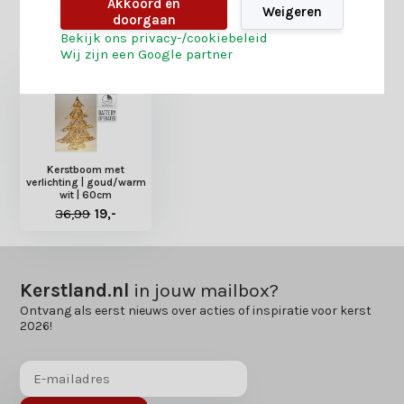
Akkoord en
Weigeren
doorgaan
Heb je nog interesse in deze recent bekeken
Bekijk ons privacy-/cookiebeleid
producten?
Wij zijn een Google partner
Kerstboom met
verlichting | goud/warm
wit | 60cm
36,99
19,-
Kerstland.nl
in jouw mailbox?
Ontvang als eerst nieuws over acties of inspiratie voor kerst
2026!