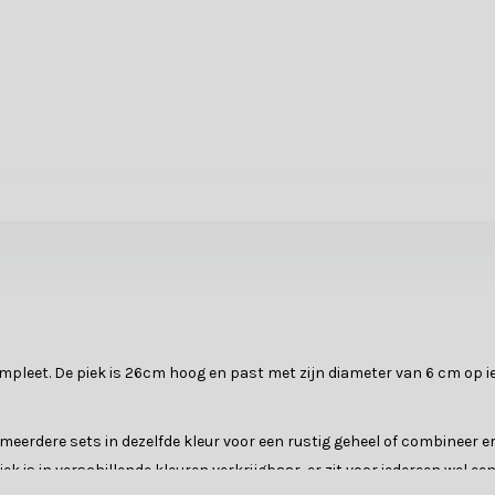
pleet. De piek is 26cm hoog en past met zijn diameter van 6 cm op i
erdere sets in dezelfde kleur voor een rustig geheel of combineer ero
 is in verschillende kleuren verkrijgbaar, er zit voor iedereen wel ee