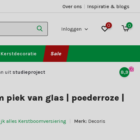
Over ons
|
Inspiratie & blogs
0
0
Inloggen
Kerstdecoratie
Sale
n uit
studieproject
8,9
 piek van glas | poederroze |
ijk alles Kerstboomversiering
Merk:
Decoris