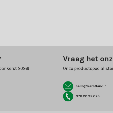
?
Vraag het onz
oor kerst 2026!
Onze productspecialiste
hallo@kerstland.nl
078 20 32 078