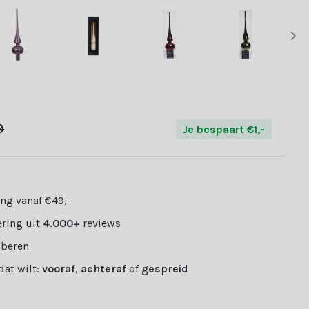
9
Je bespaart €1,-
ng vanaf €49,-
ring uit
4.000+
reviews
oberen
 dat wilt:
vooraf
,
achteraf
of
gespreid