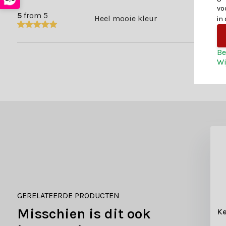
vo
5
from 5
Heel mooie kleur
in
Be
Wi
GERELATEERDE PRODUCTEN
Misschien is dit ook
Ke