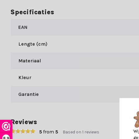
Specificaties
EAN
Lengte (cm)
Materiaal
Kleur
Garantie
Reviews
Wi
5
from
5
Based on 1 reviews
ge
8,9