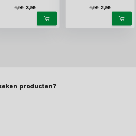
4,99
3,99
4,99
2,99
ekeken producten?