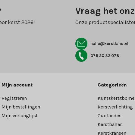
?
Vraag het onz
oor kerst 2026!
Onze productspecialiste
hallo@kerstland.nl
078 20 32 078
Mijn account
Categorieën
Registreren
Kunstkerstbome
Mijn bestellingen
Kerstverlichting
Mijn verlanglijst
Guirlandes
Kerstballen
Kerstkransen