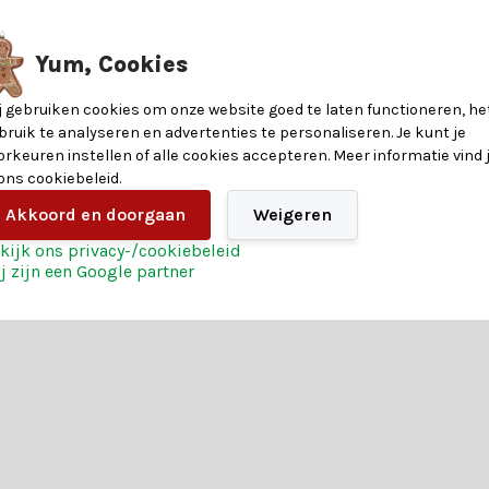
nformatie over de materialen en eigenschappen van dit product. Heb je v
Yum, Cookies
j gebruiken cookies om onze website goed te laten functioneren, he
?
bruik te analyseren en advertenties te personaliseren. Je kunt je
orkeuren instellen of alle cookies accepteren. Meer informatie vind 
8721037557177
en heeft. Of je nu op zoek bent naar betoverende verlichting, glinst
 ons cookiebeleid.
eren. Heb je hulp nodig? Onze klantenservice biedt persoonlijk advie
Akkoord en doorgaan
Weigeren
Kunstbont
kijk ons privacy-/cookiebeleid
j zijn een Google partner
r ook van de extra voordelen:
reren en creëer een kerst die niemand snel zal vergeten. Bestel vandaa