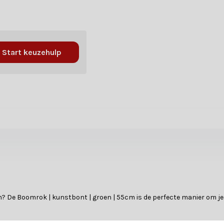
Start keuzehulp
n? De Boomrok | kunstbont | groen | 55cm is de perfecte manier om je fe