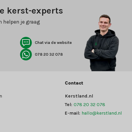
e kerst-experts
n helpen je graag
Chat via de website
078 20 32 078
Contact
n
Kerstland.nl
Tel:
078 20 32 078
E-mail:
hallo@kerstland.nl