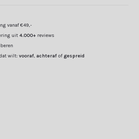
ng vanaf €49,-
ring uit
4.000+
reviews
oberen
 dat wilt:
vooraf
,
achteraf
of
gespreid