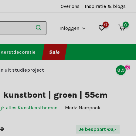
Over ons
|
Inspiratie & blogs
0
0
Inloggen
Kerstdecoratie
Sale
n uit
studieproject
8,9
 kunstbont | groen | 55cm
ijk alles Kunstkerstbomen
Merk:
Nampook
99
Je bespaart €6,-