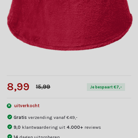
8,99
15,99
Je bespaart €7,-
uitverkocht
Gratis
verzending vanaf €49,-
9,0
klantwaardering uit
4.000+
reviews
14
dagen uitproberen