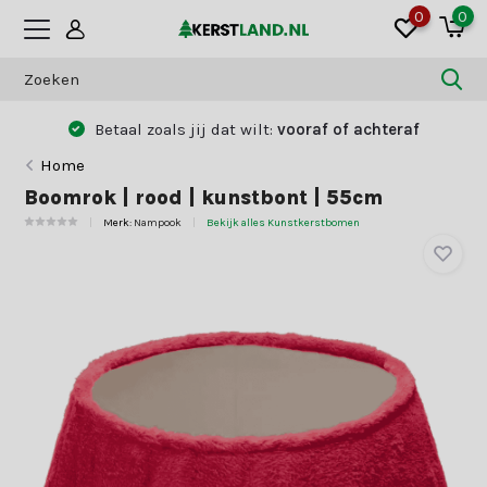
0
0
Betaal zoals jij dat wilt:
vooraf of achteraf
Home
Boomrok | rood | kunstbont | 55cm
Merk:
Nampook
Bekijk alles Kunstkerstbomen