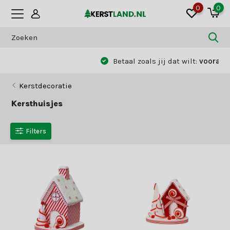
0
0
Betaal zoals jij dat wilt:
vooraf of achteraf
Kerstdecoratie
Kersthuisjes
Filters