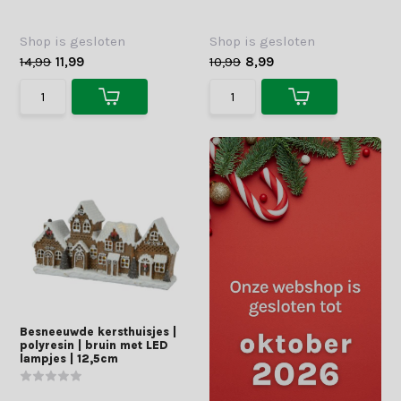
Shop is gesloten
Shop is gesloten
14,99
11,99
10,99
8,99
Besneeuwde kersthuisjes |
polyresin | bruin met LED
lampjes | 12,5cm