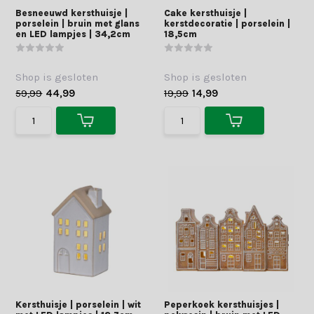
Besneeuwd kersthuisje |
Cake kersthuisje |
porselein | bruin met glans
kerstdecoratie | porselein |
en LED lampjes | 34,2cm
18,5cm
Shop is gesloten
Shop is gesloten
59,99
44,99
19,99
14,99
Kersthuisje | porselein | wit
Peperkoek kersthuisjes |