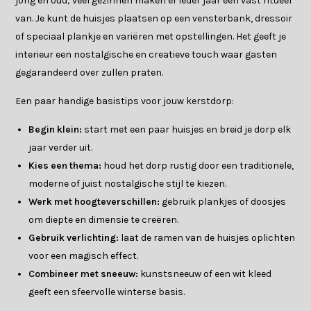
jong en oud; veel gezinnen maken er ieder jaar een vast ritueel
van. Je kunt de huisjes plaatsen op een vensterbank, dressoir
of speciaal plankje en variëren met opstellingen. Het geeft je
interieur een nostalgische en creatieve touch waar gasten
gegarandeerd over zullen praten.
Een paar handige basistips voor jouw kerstdorp:
Begin klein:
start met een paar huisjes en breid je dorp elk
jaar verder uit.
Kies een thema:
houd het dorp rustig door een traditionele,
moderne of juist nostalgische stijl te kiezen.
Werk met hoogteverschillen:
gebruik plankjes of doosjes
om diepte en dimensie te creëren.
Gebruik verlichting:
laat de ramen van de huisjes oplichten
voor een magisch effect.
Combineer met sneeuw:
kunstsneeuw of een wit kleed
geeft een sfeervolle winterse basis.