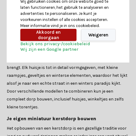
Wij gebruiken cookies om onze website goed te
Neem contact op
laten functioneren, het gebruik te analyseren en
advertenties te personaliseren. Je kunt je
voorkeuren instellen of alle cookies accepteren.
Meer informatie vind je in ons cookiebeleid.
Kersthuisjes voor een kerstdorp
Akkoord en
Weigeren
Kerstland deelt graag zijn passie voor miniatuur kerstdorpen
doorgaan
Bekijk ons privacy-/cookiebeleid
en helpt je met tips om je eigen kerstdorp te bouwen. Met
Wij zijn een Google partner
kersthuisjes creëer je een betoverend miniatuurdorp dat de
warme kerstsfeer op een speelse manier naar je woonkamer
brengt. Elk huisje is tot in detail vormgegeven, met kleine
raampjes, geveltjes en winterse elementen, waardoor het lijkt
alsof je naar een echte straat in een winters paradijs kijkt.
Door verschillende modellen te combineren kun je een
compleet dorp bouwen, inclusief huisjes, winkeltjes en zelfs
kleine torentjes.
Je eigen miniatuur kerstdorp bouwen
Het opbouwen van een kerstdorp is een gezellige traditie voor