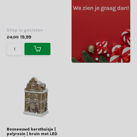
Shop is gesloten
24,99
19,99
Besneeuwd kersthuisje |
polyresin | bruin met LED