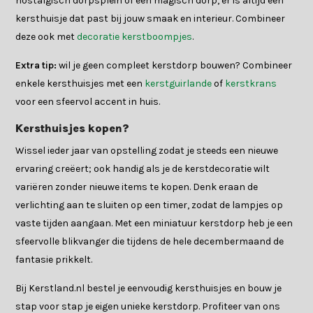
nostalgisch dorpsplein of een magisch dorp, er is altijd een
kersthuisje dat past bij jouw smaak en interieur. Combineer
deze ook met
decoratie kerstboompjes
.
Extra tip:
wil je geen compleet kerstdorp bouwen? Combineer
enkele kersthuisjes met een
kerstguirlande
of
kerstkrans
voor een sfeervol accent in huis.
Kersthuisjes kopen?
Wissel ieder jaar van opstelling zodat je steeds een nieuwe
ervaring creëert; ook handig als je de kerstdecoratie wilt
variëren zonder nieuwe items te kopen. Denk eraan de
verlichting aan te sluiten op een timer, zodat de lampjes op
vaste tijden aangaan. Met een miniatuur kerstdorp heb je een
sfeervolle blikvanger die tijdens de hele decembermaand de
fantasie prikkelt.
Bij Kerstland.nl bestel je eenvoudig kersthuisjes en bouw je
stap voor stap je eigen unieke kerstdorp. Profiteer van ons