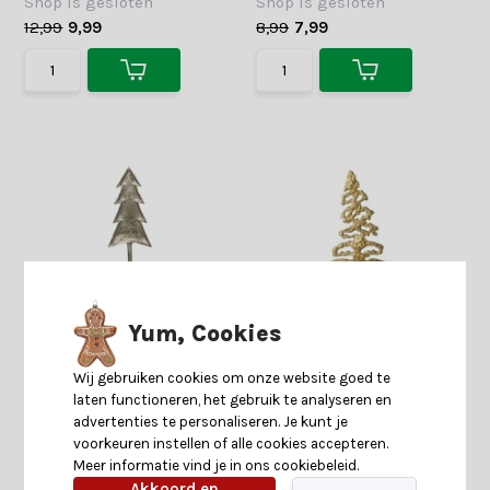
Shop is gesloten
Shop is gesloten
12,99
9,99
8,99
7,99
Yum, Cookies
Mini kerstboom decoratie |
Kleine kerstboom decoratief
aluminium | zilver | 11cm
| goud | mangohout | 24,5cm
Wij gebruiken cookies om onze website goed te
laten functioneren, het gebruik te analyseren en
advertenties te personaliseren. Je kunt je
voorkeuren instellen of alle cookies accepteren.
Shop is gesloten
Shop is gesloten
Meer informatie vind je in ons cookiebeleid.
26,99
17,99
39,99
22,99
Akkoord en