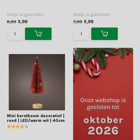
Shop is gesloten
Shop is gesloten
6,99
5,99
7,99
5,99
Mini kerstboom decoratief |
rood | LED/warm wit | 40cm