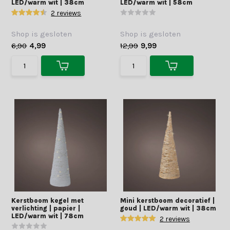
LED/warm wit | 38cm
LED/warm wit | 58cm
2 reviews
Shop is gesloten
Shop is gesloten
6,90
4,99
12,99
9,99
Kerstboom kegel met
Mini kerstboom decoratief |
verlichting | papier |
goud | LED/warm wit | 38cm
LED/warm wit | 78cm
2 reviews