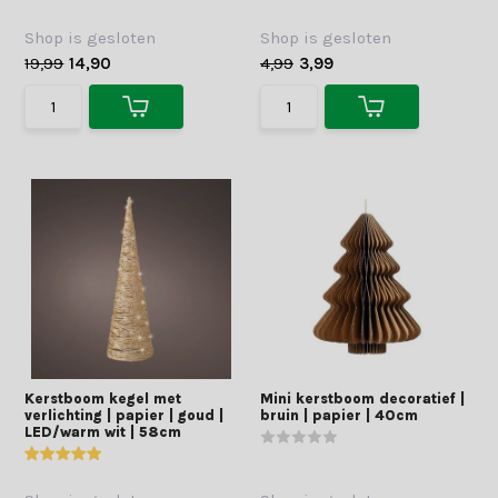
Shop is gesloten
Shop is gesloten
19,99
14,90
4,99
3,99
Kerstboom kegel met
Mini kerstboom decoratief |
verlichting | papier | goud |
bruin | papier | 40cm
LED/warm wit | 58cm