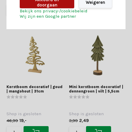
Weigeren
doorgaan
Bekijk ons privacy-/cookiebeleid
Wij zijn een Google partner
Kerstboom decoratief | goud
Mini kerstboom decoratief |
| mangohout | 31cm
dennengroen | vilt | 5,5cm
Shop is gesloten
Shop is gesloten
46,99
19,-
3,99
2,49