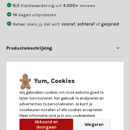
9,0
klantwaardering uit
4.000+
reviews
14
dagen uitproberen
Betaal zoals jij dat wilt:
vooraf
,
achteraf
of
gespreid
Productomschrijving
Specificaties
Yum, Cookies
Reviews
Wij gebruiken cookies om onze website goed te
laten functioneren, het gebruik te analyseren en
Delen
advertenties te personaliseren. Je kunt je
voorkeuren instellen of alle cookies accepteren.
Meer informatie vind je in ons cookiebeleid.
Akkoord en
Heb je nog interesse in deze recent bekeken
Weigeren
doorgaan
producten?