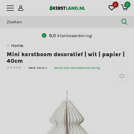
0
0
9,0
klantwaardering
Home
Mini kerstboom decoratief | wit | papier |
40cm
Merk:
Decoris
Bekijk alles Kerstboomversiering