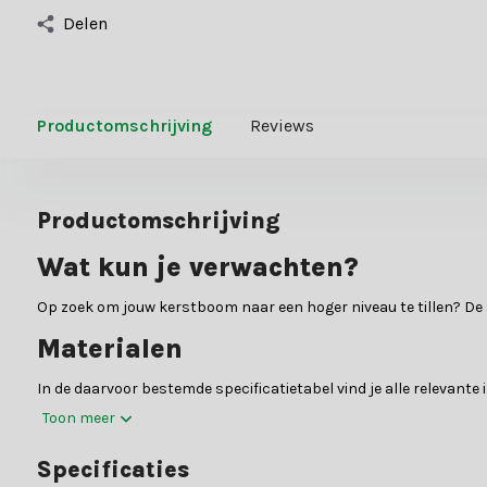
Delen
Productomschrijving
Reviews
Productomschrijving
Wat kun je verwachten?
Op zoek om jouw kerstboom naar een hoger niveau te tillen? D
Materialen
In de daarvoor bestemde specificatietabel vind je alle relevant
Toon meer
Waarom kiezen voor Kerstland.nl
Specificaties
Kerstland.nl is dé specialist in kerstboomversiering en kunstke