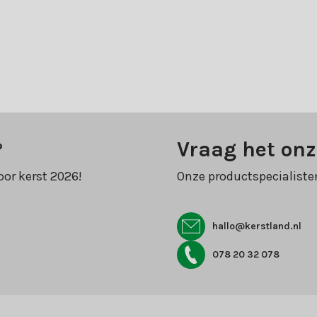
?
Vraag het onz
oor kerst 2026!
Onze productspecialiste
hallo@kerstland.nl
078 20 32 078