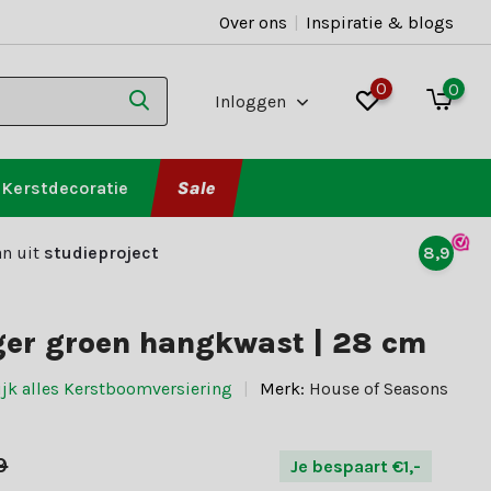
Over ons
|
Inspiratie & blogs
0
0
Inloggen
Kerstdecoratie
Sale
n uit
studieproject
8,9
ger groen hangkwast | 28 cm
ijk alles Kerstboomversiering
Merk:
House of Seasons
9
Je bespaart €1,-