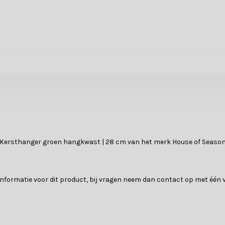
e Kersthanger groen hangkwast | 28 cm van het merk House of Season
e informatie voor dit product, bij vragen neem dan contact op met éé
?
rstbomen. Of je nu zoekt naar klassieke ballen, sfeervolle lichtjes o