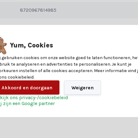
 je graag, en met onze handige keuzehulp vind je precies wat je zoekt.
8720967814985
t
timent, maar ook van deze voordelen:
28
7,5
Yum, Cookies
j gebruiken cookies om onze website goed te laten functioneren, he
at je inspireren en maak van jouw kerstboom een echte blikvanger. B
Plastic
bruik te analyseren en advertenties te personaliseren. Je kunt je
orkeuren instellen of alle cookies accepteren. Meer informatie vind 
Groen
 ons cookiebeleid.
Akkoord en doorgaan
Weigeren
kijk ons privacy-/cookiebeleid
j zijn een Google partner