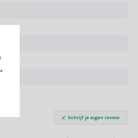
t
estel vandaag nog en breng de magie in huis!
je
Schrijf je eigen review