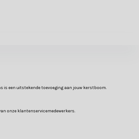
s is een uitstekende toevoeging aan jouw kerstboom.
n van onze klantenservicemedewerkers.
f unieke ornamenten, wij hebben alles om jouw kerstboom