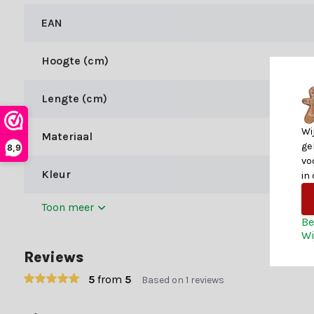
stralend te maken. Kom je er niet uit? Onze klantenservice helpt
EAN
Jouw kerstboom, helemaal perfec
Bij Kerstland.nl geniet je niet alleen van ons uitgebreide assor
Hoogte (cm)
Snelle levering (1-3 werkdagen)
Lengte (cm)
Gratis verzending boven €49,-
Wi
Meer dan 70.000 tevreden klanten beoordelen ons met een 9+. La
Materiaal
ge
8,9
vo
Kleur
in
Toon meer
Be
Wi
Reviews
5
from
5
Based on 1 reviews