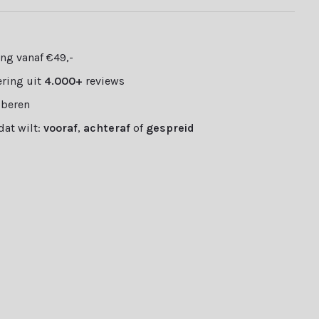
ng vanaf €49,-
ring uit
4.000+
reviews
oberen
 dat wilt:
vooraf
,
achteraf
of
gespreid