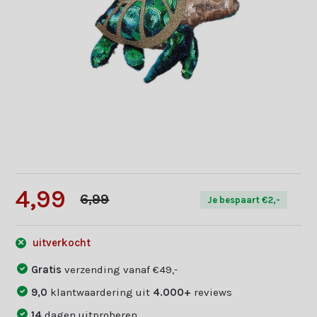
4,99
6,99
Je bespaart €2,-
uitverkocht
Gratis
verzending vanaf €49,-
9,0
klantwaardering uit
4.000+
reviews
14
dagen uitproberen