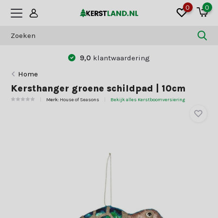
0
0
9,0
klantwaardering
Home
Kersthanger groene schildpad | 10cm
Merk:
House of Seasons
Bekijk alles Kerstboomversiering