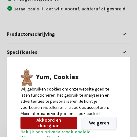
Betaal zoals jij dat wilt:
vooraf
,
achteraf
of
gespreid
Productomschrijving
Specificaties
Reviews
Yum, Cookies
Delen
Wij gebruiken cookies om onze website goed te
laten functioneren, het gebruik te analyseren en
advertenties te personaliseren. Je kunt je
voorkeuren instellen of alle cookies accepteren.
Heb je nog interesse in deze recent bekeken
Meer informatie vind je in ons cookiebeleid.
producten?
Akkoord en
Weigeren
doorgaan
Bekijk ons privacy-/cookiebeleid