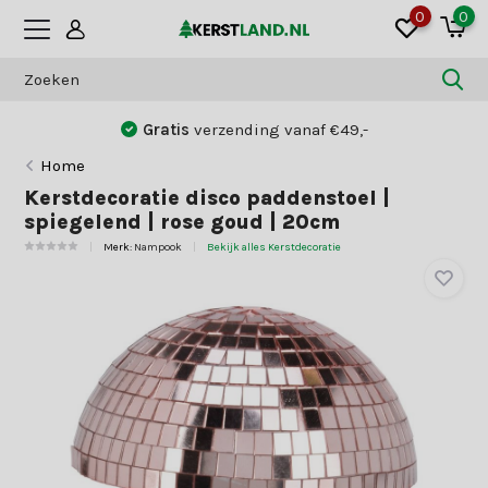
0
0
Gratis
verzending vanaf €49,-
Home
Kerstdecoratie disco paddenstoel |
spiegelend | rose goud | 20cm
Merk:
Nampook
Bekijk alles Kerstdecoratie