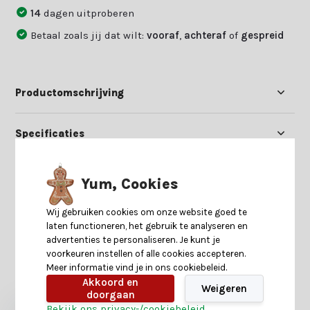
14
dagen uitproberen
Betaal zoals jij dat wilt:
vooraf
,
achteraf
of
gespreid
Productomschrijving
Specificaties
Reviews
Yum, Cookies
Wij gebruiken cookies om onze website goed te
Delen
laten functioneren, het gebruik te analyseren en
advertenties te personaliseren. Je kunt je
voorkeuren instellen of alle cookies accepteren.
Meer informatie vind je in ons cookiebeleid.
Heb je nog interesse in deze recent bekeken
producten?
Akkoord en
Weigeren
doorgaan
Bekijk ons privacy-/cookiebeleid