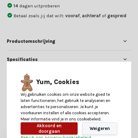
14
dagen uitproberen
Betaal zoals jij dat wilt:
vooraf
,
achteraf
of
gespreid
Productomschrijving
Specificaties
Reviews
Yum, Cookies
Wij gebruiken cookies om onze website goed te
Delen
laten functioneren, het gebruik te analyseren en
advertenties te personaliseren. Je kunt je
voorkeuren instellen of alle cookies accepteren.
Meer informatie vind je in ons cookiebeleid.
Heb je nog interesse in deze recent bekeken
producten?
Akkoord en
Weigeren
doorgaan
Bekijk ons privacy-/cookiebeleid