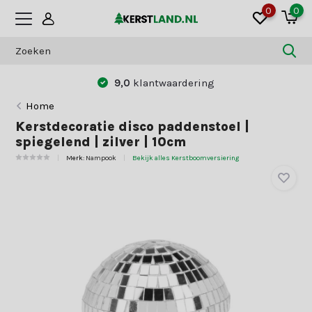
0
0
9,0
klantwaardering
Home
Kerstdecoratie disco paddenstoel |
spiegelend | zilver | 10cm
Merk:
Nampook
Bekijk alles Kerstboomversiering