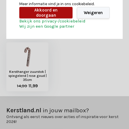
Meer informatie vind je in ons cookiebeleid.
Delen
Akkoord en
Weigeren
doorgaan
Bekijk ons privacy-/cookiebeleid
Wij zijn een Google partner
Heb je nog interesse in deze recent bekeken
producten?
Kersthanger zuurstok |
spiegelend | rose goud |
35cm
14,99
11,99
Kerstland.nl
in jouw mailbox?
Ontvang als eerst nieuws over acties of inspiratie voor kerst
2026!