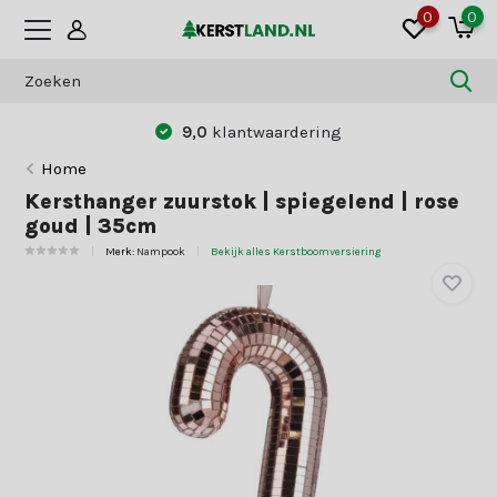
0
0
9,0
klantwaardering
Home
Kersthanger zuurstok | spiegelend | rose
goud | 35cm
Merk:
Nampook
Bekijk alles Kerstboomversiering