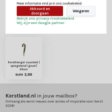
Meer informatie vind je in ons cookiebeleid.
Delen
Akkoord en
Weigeren
doorgaan
Bekijk ons privacy-/cookiebeleid
Wij zijn een Google partner
Heb je nog interesse in deze recent bekeken
producten?
Kersthanger zuurstok |
spiegelend | goud |
26cm
8,99
3,99
Kerstland.nl
in jouw mailbox?
Ontvang als eerst nieuws over acties of inspiratie voor kerst
2026!