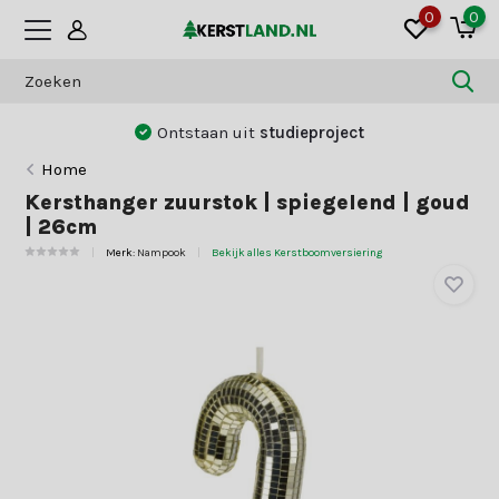
0
0
Ontstaan uit
studieproject
Home
Kersthanger zuurstok | spiegelend | goud
| 26cm
Merk:
Nampook
Bekijk alles Kerstboomversiering