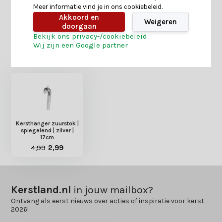
Meer informatie vind je in ons cookiebeleid.
Delen
Akkoord en
Weigeren
doorgaan
Bekijk ons privacy-/cookiebeleid
Wij zijn een Google partner
Heb je nog interesse in deze recent bekeken
producten?
Kersthanger zuurstok |
spiegelend | zilver |
17cm
4,99
2,99
Kerstland.nl
in jouw mailbox?
Ontvang als eerst nieuws over acties of inspiratie voor kerst
2026!