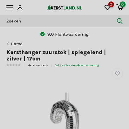
0
0
9,0
klantwaardering
Home
Kersthanger zuurstok | spiegelend |
zilver | 17cm
Merk:
Nampook
Bekijk alles Kerstboomversiering