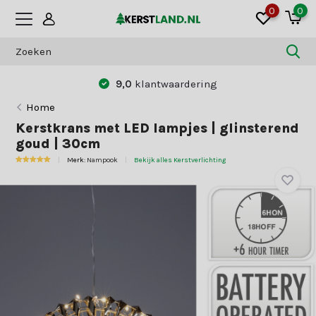
0
0
9,0
klantwaardering
Home
Kerstkrans met LED lampjes | glinsterend
goud | 30cm
Merk:
Nampook
Bekijk alles Kerstverlichting