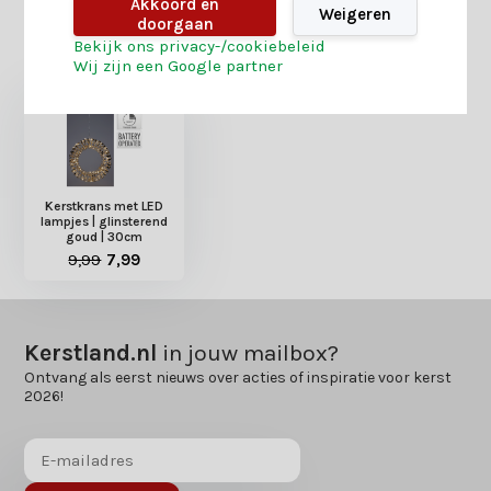
Akkoord en
Weigeren
doorgaan
Heb je nog interesse in deze recent bekeken
Bekijk ons privacy-/cookiebeleid
producten?
Wij zijn een Google partner
Kerstkrans met LED
lampjes | glinsterend
goud | 30cm
9,99
7,99
Kerstland.nl
in jouw mailbox?
Ontvang als eerst nieuws over acties of inspiratie voor kerst
2026!