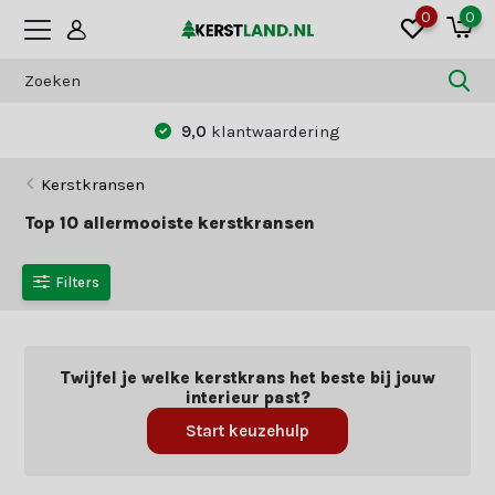
0
0
Betaal zoals jij dat wilt:
vooraf of achteraf
Kerstkransen
Top 10 allermooiste kerstkransen
Filters
Twijfel je welke kerstkrans het beste bij jouw
interieur past?
Start keuzehulp