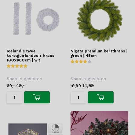
Icelandic twee
Nigata premium kerstkrans |
kerstguirlandes + krans
groen | 45cm
180xø60cm | wit
Shop is gesloten
Shop is gesloten
69,-
49,-
19,99
14,99