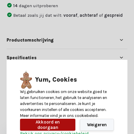
14
dagen uitproberen
Betaal zoals jij dat wilt:
vooraf
,
achteraf
of
gespreid
Productomschrijving
Specificaties
Reviews
Yum, Cookies
Wij gebruiken cookies om onze website goed te
Delen
laten functioneren, het gebruik te analyseren en
advertenties te personaliseren. Je kunt je
voorkeuren instellen of alle cookies accepteren.
Meer informatie vind je in ons cookiebeleid.
Heb je nog interesse in deze recent bekeken
producten?
Akkoord en
Weigeren
doorgaan
Bekijk ons privacy-/cookiebeleid