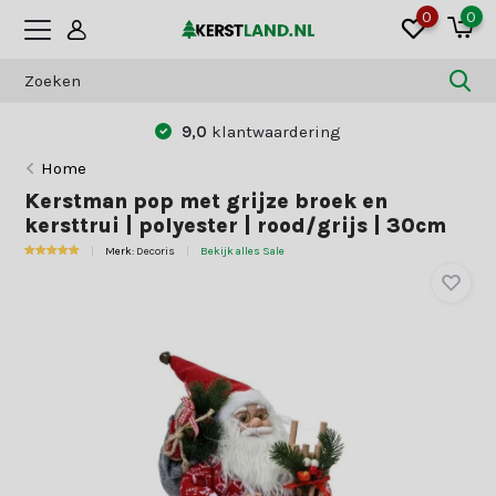
0
0
9,0
klantwaardering
Home
Kerstman pop met grijze broek en
kersttrui | polyester | rood/grijs | 30cm
Merk:
Decoris
Bekijk alles Sale