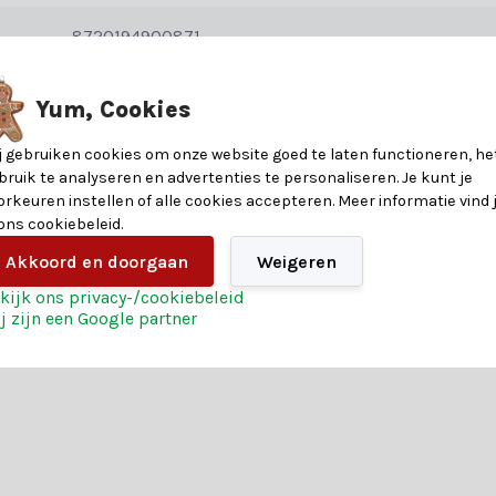
8720194900871
sfeer in elke kamer en zijn eenvoudig te combineren met andere items,
 feestelijke decor.
30
Yum, Cookies
jfel je over welke kerstman het beste bij jouw kerstdecoratie past? L
j gebruiken cookies om onze website goed te laten functioneren, he
15
bruik te analyseren en advertenties te personaliseren. Je kunt je
keuzehulp.
orkeuren instellen of alle cookies accepteren. Meer informatie vind 
12
 ons cookiebeleid.
Akkoord en doorgaan
Weigeren
nde voorwaarden voor een geslaagde kerst. Profiteer daarnaast van:
Polyester
kijk ons privacy-/cookiebeleid
j zijn een Google partner
rvaar het zelf en bestel vandaag nog jouw kerstman.