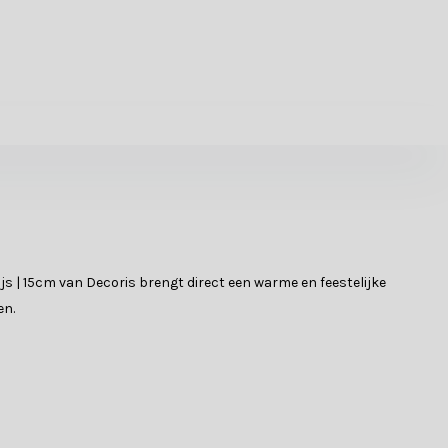
ijs | 15cm van Decoris brengt direct een warme en feestelijke
en.
tail, van de baard tot de kleding, is zorgvuldig ontworpen en