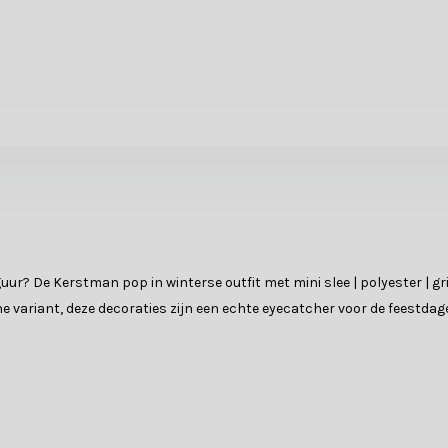
uur? De Kerstman pop in winterse outfit met mini slee | polyester | gr
rne variant, deze decoraties zijn een echte eyecatcher voor de feestdag
esin of stof, wat zorgt voor een luxe uitstraling en stevigheid. Elk de
n?