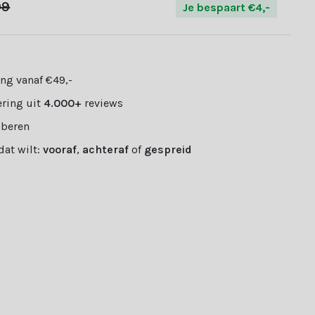
99
Je bespaart €4,-
ng vanaf €49,-
ring uit
4.000+
reviews
oberen
 dat wilt:
vooraf
,
achteraf
of
gespreid