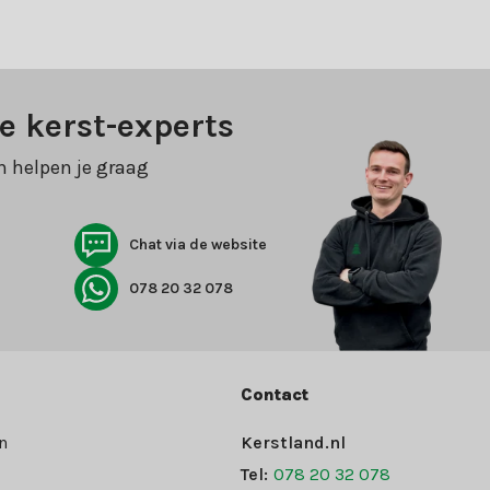
e kerst-experts
n helpen je graag
Chat via de website
078 20 32 078
Contact
n
Kerstland.nl
Tel:
078 20 32 078