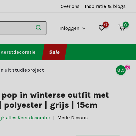
Over ons
|
Inspiratie & blogs
0
0
Inloggen
Kerstdecoratie
Sale
n uit
studieproject
8,9
pop in winterse outfit met
| polyester | grijs | 15cm
jk alles Kerstdecoratie
Merk:
Decoris