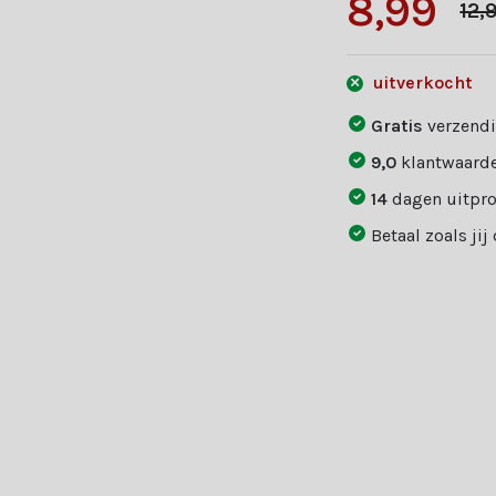
8,99
12,
uitverkocht
Gratis
verzendi
9,0
klantwaarde
14
dagen uitpr
Betaal zoals jij