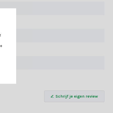
 zoals kerstbomen en lichtjes. Verkrijgbaar in verschillende
aat je dan adviseren door een van onze
t
je
Schrijf je eigen review