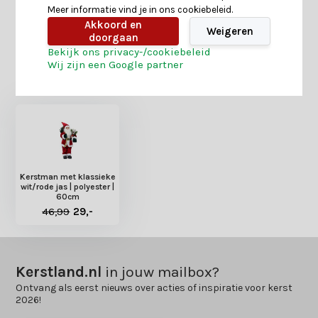
Meer informatie vind je in ons cookiebeleid.
Delen
Akkoord en
Weigeren
doorgaan
Bekijk ons privacy-/cookiebeleid
Wij zijn een Google partner
Heb je nog interesse in deze recent bekeken
producten?
Kerstman met klassieke
wit/rode jas | polyester |
60cm
46,99
29,-
Kerstland.nl
in jouw mailbox?
Ontvang als eerst nieuws over acties of inspiratie voor kerst
2026!