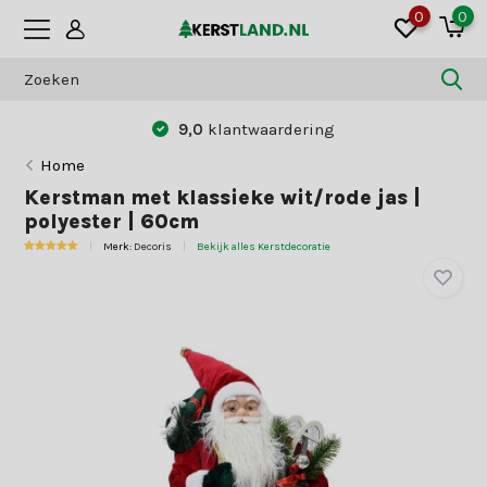
0
0
9,0
klantwaardering
Home
Kerstman met klassieke wit/rode jas |
polyester | 60cm
Merk:
Decoris
Bekijk alles Kerstdecoratie