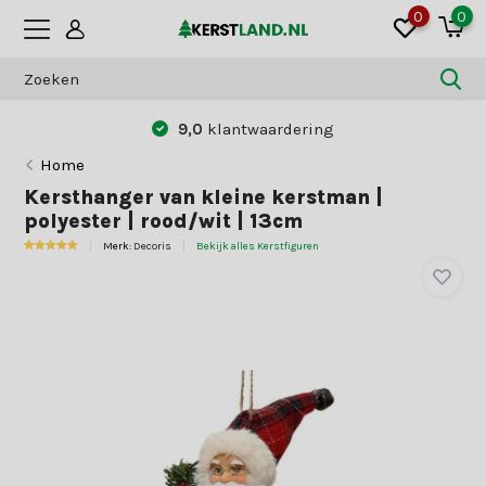
0
0
9,0
klantwaardering
Home
Kersthanger van kleine kerstman |
polyester | rood/wit | 13cm
Merk:
Decoris
Bekijk alles Kerstfiguren