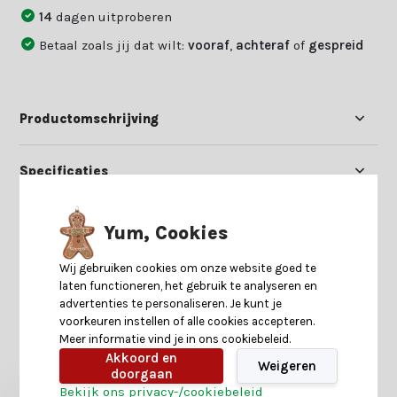
14
dagen uitproberen
Betaal zoals jij dat wilt:
vooraf
,
achteraf
of
gespreid
Productomschrijving
Specificaties
Reviews
Yum, Cookies
Wij gebruiken cookies om onze website goed te
Delen
laten functioneren, het gebruik te analyseren en
advertenties te personaliseren. Je kunt je
voorkeuren instellen of alle cookies accepteren.
Meer informatie vind je in ons cookiebeleid.
Heb je nog interesse in deze recent bekeken
Akkoord en
producten?
Weigeren
doorgaan
Bekijk ons privacy-/cookiebeleid