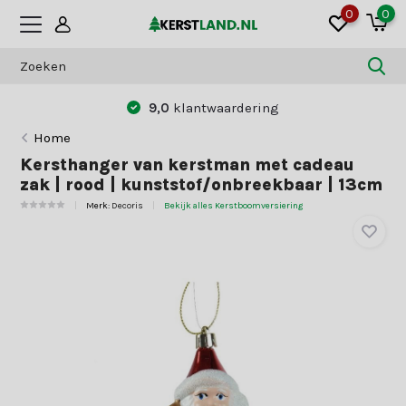
0
0
9,0
klantwaardering
Home
Kersthanger van kerstman met cadeau
zak | rood | kunststof/onbreekbaar | 13cm
Merk:
Decoris
Bekijk alles Kerstboomversiering