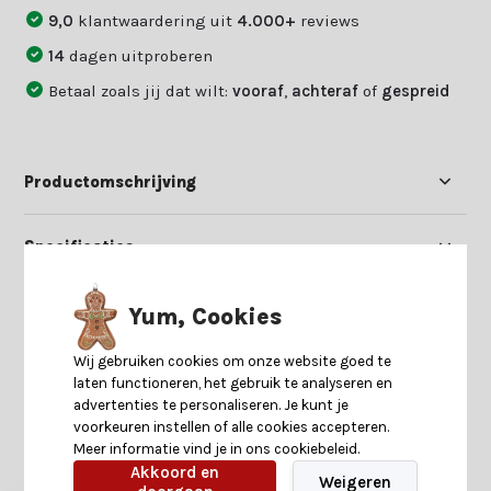
9,0
klantwaardering uit
4.000+
reviews
14
dagen uitproberen
Betaal zoals jij dat wilt:
vooraf
,
achteraf
of
gespreid
Productomschrijving
Specificaties
Reviews
Yum, Cookies
Wij gebruiken cookies om onze website goed te
Delen
laten functioneren, het gebruik te analyseren en
advertenties te personaliseren. Je kunt je
voorkeuren instellen of alle cookies accepteren.
Meer informatie vind je in ons cookiebeleid.
Heb je nog interesse in deze recent bekeken
Akkoord en
producten?
Weigeren