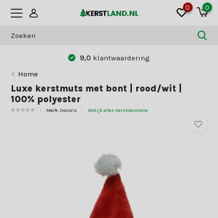
0
0
9,0
klantwaardering
Home
Luxe kerstmuts met bont | rood/wit |
100% polyester
Merk:
Decoris
Bekijk alles Kerstdecoratie