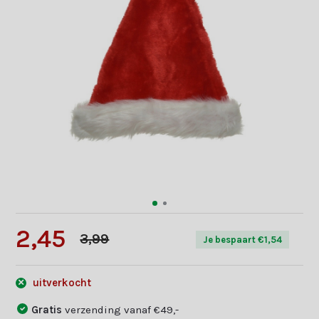
2,45
3,99
Je bespaart €1,54
uitverkocht
Gratis
verzending vanaf €49,-