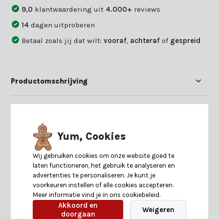
9,0
klantwaardering uit
4.000+
reviews
14
dagen uitproberen
Betaal zoals jij dat wilt:
vooraf
,
achteraf
of
gespreid
Productomschrijving
Specificaties
Yum, Cookies
Reviews
Wij gebruiken cookies om onze website goed te
laten functioneren, het gebruik te analyseren en
Delen
advertenties te personaliseren. Je kunt je
voorkeuren instellen of alle cookies accepteren.
Meer informatie vind je in ons cookiebeleid.
Akkoord en
Heb je nog interesse in deze recent bekeken
Weigeren
doorgaan
producten?