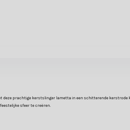
et deze prachtige kerstslinger lametta in een schitterende kerstrode k
eestelijke sfeer te creëren.
ode kleur en heeft een royale lengte van 270 cm. Het lametta heeft ee