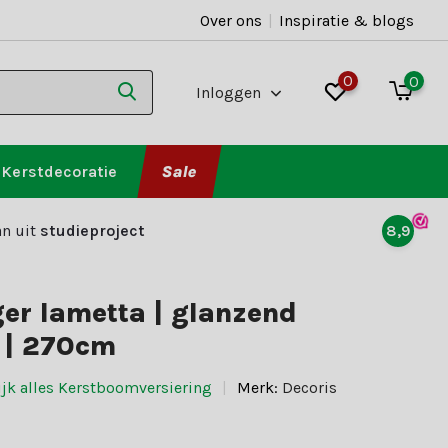
Over ons
|
Inspiratie & blogs
0
0
Inloggen
Kerstdecoratie
Sale
n uit
studieproject
8,9
ger lametta | glanzend
 | 270cm
ijk alles Kerstboomversiering
Merk:
Decoris