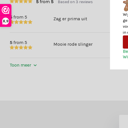
5
from
5
Based on 3 reviews
Wi
5
from 5
Zag er prima uit
ge
8,9
vo
in
5
from 5
Mooie rode slinger
Be
Wi
Toon meer