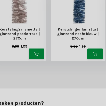
Kerstslinger lametta |
Kerstslinger lametta |
glanzend poederroze |
glanzend nachtblauw |
270cm
270cm
3,99
1,99
3,99
1,99
ekeken producten?