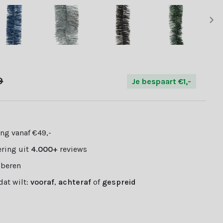
9
Je bespaart €1,-
ng vanaf €49,-
ring uit
4.000+
reviews
oberen
 dat wilt:
vooraf
,
achteraf
of
gespreid