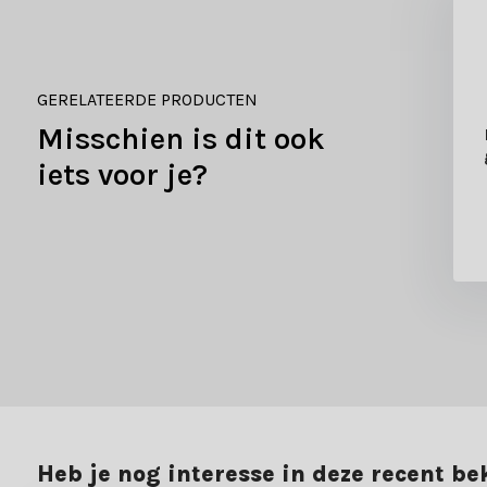
GERELATEERDE PRODUCTEN
Misschien is dit ook
linger lametta |
Norton kerstguirlande |
d zilver | 270cm
groen met LED lampjes |
iets voor je?
270cm
3,99
1,99
13,69
10,90
Heb je nog interesse in deze recent b