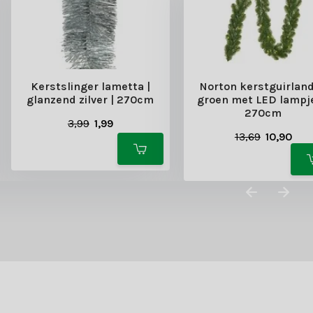
Kerstslinger lametta |
Norton kerstguirland
glanzend zilver | 270cm
groen met LED lampje
270cm
3,99
1,99
13,69
10,90