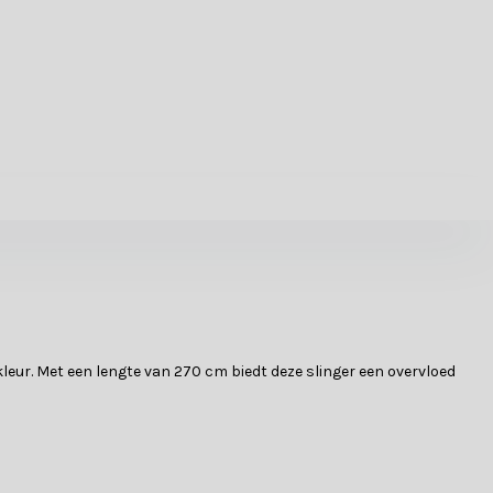
leur. Met een lengte van 270 cm biedt deze slinger een overvloed
n glanzende afwerking die het licht vangt en een sprankelende