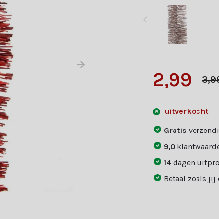
2,99
3,9
uitverkocht
Gratis
verzendi
9,0
klantwaarde
14
dagen uitpr
Betaal zoals jij