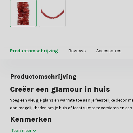
Productomschrijving
Reviews
Accessoires
Productomschrijving
Creëer een glamour in huis
Voeg een vleugje glans en warmte toe aan je feestelijke decor m
aan mogelijkheden om je huis of feestruimte te versieren en een f
Kenmerken
Deze kerstslinger lametta is uitgevoerd in een prachtige kerstr
Toon meer