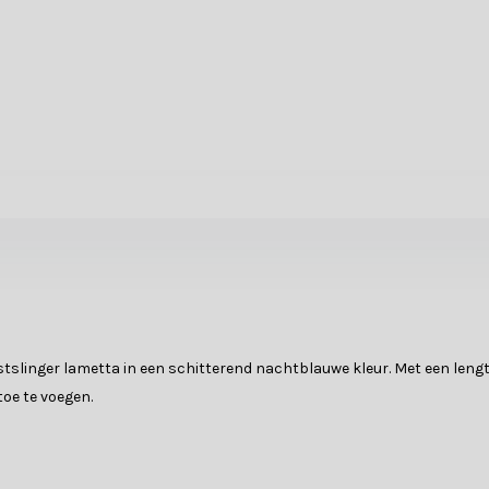
stslinger lametta in een schitterend nachtblauwe kleur. Met een leng
toe te voegen.
tblauwe tint en heeft een glanzende afwerking die het licht vangt en r