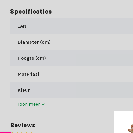
het versieren van kerstbomen, ramen, deuren en andere plekken. 
Specificaties
Toepassing en Sfeer
EAN
Voeg een vleugje magie toe aan je feestelijke inrichting met de
deuren, muren of meubels om een feestelijke en sprankelende am
Diameter (cm)
Duurzaam Gebruik
Deze nachtblauwe kerstslinger lametta is duurzaam en kan jaar n
Hoogte (cm)
feestdecoratie te verfraaien. Met zijn tijdloze nachtblauwe glan
Materiaal
Kleur
Toon meer
Reviews