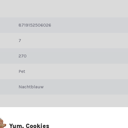
De nachtblauwe kleur voegt een vleugje elegantie en feestelijkheid to
8719152506026
ze nachtblauwe kerstslinger lametta. Wikkel het lametta rond je kers
biance te creëren. De nachtlauwe kleur zal een vleugje glamour toev
7
a jaar worden hergebruikt. Bewaar het na de feestdagen op een veilig
270
s zal deze lametta slinger een betoverende
Pet
Nachtblauw
Yum, Cookies