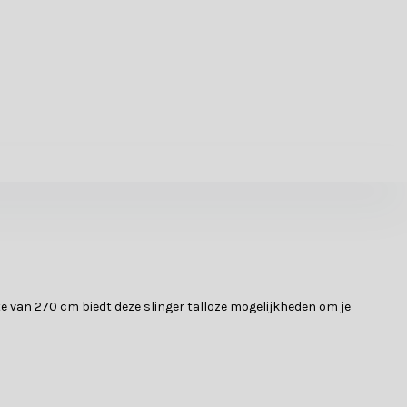
te van 270 cm biedt deze slinger talloze mogelijkheden om je
eflecteert. Met een lengte van 270 cm is deze slinger ideaal voor