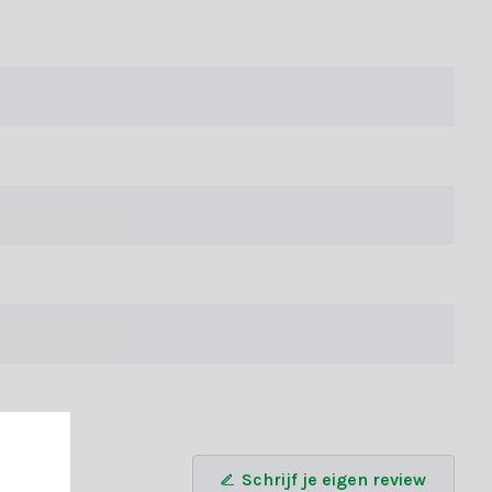
e aan elke ruimte.
tboom voor een betoverend glinsterend effect. Hang het op aan
oegen aan elke ruimte en elk evenement.
e plaats, zodat je het elk jaar weer kunt gebruiken om je
Schrijf je eigen review