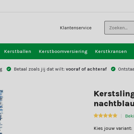
Klantenservice
Kerstballen
Kerstboomversiering
Kerstkransen
g
Betaal zoals jij dat wilt:
vooraf of achteraf
Ontstaa
Kerstslin
nachtbla
Bek
Kies jouw variant: