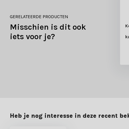
GERELATEERDE PRODUCTEN
Misschien is dit ook
tting kerstboom |
Kralenketting kerstboom |
K
engroen | 10m
espresso | 10m
iets voor je?
k
3,99
2,99
3,99
2,99
Heb je nog interesse in deze recent b