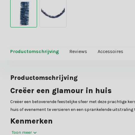
Productomschrijving
Reviews
Accessoires
Productomschrijving
Creëer een glamour in huis
Creëer een betoverende feestelijke sfeer met deze prachtige ker
huis of evenement te versieren en een sprankelende uitstraling 
Kenmerken
Deze kerstslinger lametta is uitgevoerd in een schitterende nach
Toon meer