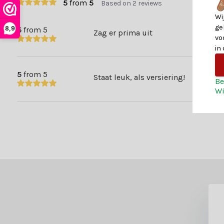
5
from
5
Based on 2 reviews
Wi
ge
8,9
5
from 5
Zag er prima uit
vo
in
5
from 5
Staat leuk, als versiering!
Be
Wi