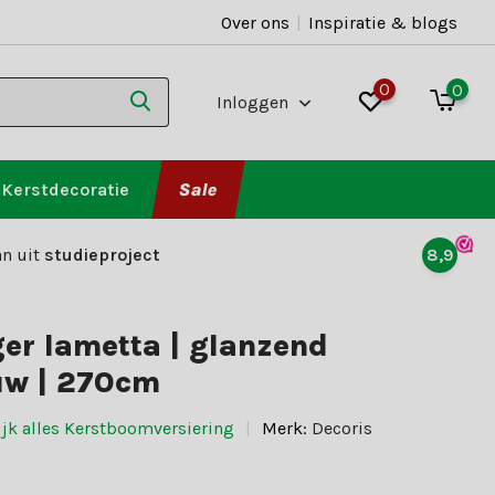
Over ons
|
Inspiratie & blogs
0
0
Inloggen
Kerstdecoratie
Sale
n uit
studieproject
8,9
ger lametta | glanzend
uw | 270cm
ijk alles Kerstboomversiering
Merk:
Decoris