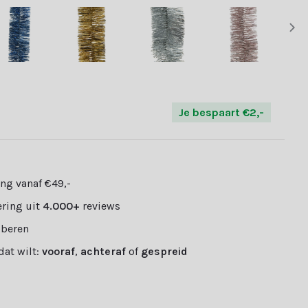
Je bespaart €2,-
ng vanaf €49,-
ring uit
4.000+
reviews
oberen
 dat wilt:
vooraf
,
achteraf
of
gespreid