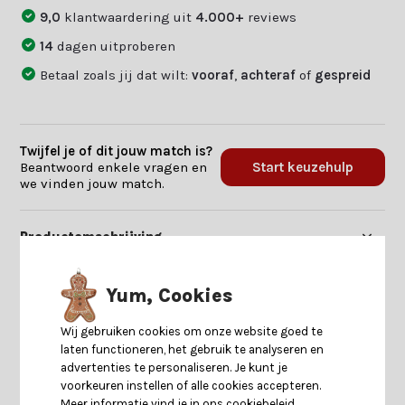
9,0
klantwaardering uit
4.000+
reviews
14
dagen uitproberen
Betaal zoals jij dat wilt:
vooraf
,
achteraf
of
gespreid
Twijfel je of dit jouw match is?
Beantwoord enkele vragen en
Start keuzehulp
we vinden jouw match.
Productomschrijving
Specificaties
Yum, Cookies
Wij gebruiken cookies om onze website goed te
Reviews
laten functioneren, het gebruik te analyseren en
advertenties te personaliseren. Je kunt je
voorkeuren instellen of alle cookies accepteren.
Delen
Meer informatie vind je in ons cookiebeleid.