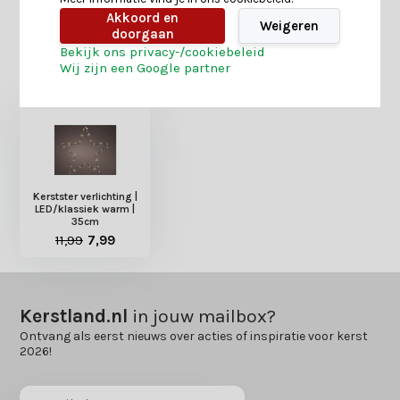
Akkoord en
Weigeren
doorgaan
Bekijk ons privacy-/cookiebeleid
Heb je nog interesse in deze recent bekeken
Wij zijn een Google partner
producten?
Kerstster verlichting |
LED/klassiek warm |
35cm
11,99
7,99
Kerstland.nl
in jouw mailbox?
Ontvang als eerst nieuws over acties of inspiratie voor kerst
2026!