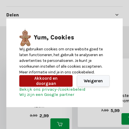
Delen
Yum, Cookies
GERELATEERDE PRODUCTEN
Misschien is dit ook iets voor je?
Wij gebruiken cookies om onze website goed te
laten functioneren, het gebruik te analyseren en
advertenties te personaliseren. Je kunt je
voorkeuren instellen of alle cookies accepteren.
Meer informatie vind je in ons cookiebeleid.
Akkoord en
Weigeren
doorgaan
Bekijk ons privacy-/cookiebeleid
Wij zijn een Google partner
Kerststrik | polyester |
Kerststrik | polyeste
zilver/glitters | set van 2 |
wit/glitters | 30c
12cm
5,99
7,99
2,99
3,99