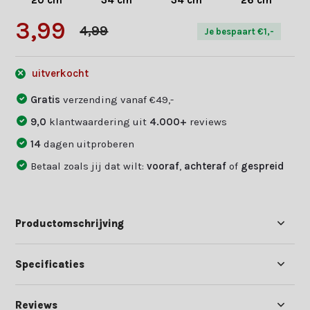
20 cm
34 cm
34 cm
26 cm
3,99
4,99
Je bespaart €1,-
uitverkocht
Gratis
verzending vanaf €49,-
9,0
klantwaardering uit
4.000+
reviews
14
dagen uitproberen
Betaal zoals jij dat wilt:
vooraf
,
achteraf
of
gespreid
Productomschrijving
Specificaties
Reviews