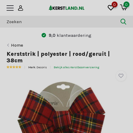
0
0
9,0
klantwaardering
Home
Kerststrik | polyester | rood/geruit |
38cm
Merk:
Decoris
Bekijk alles Kerstboomversiering