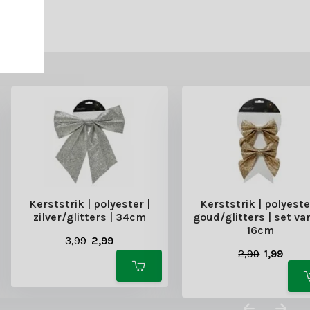
Kerststrik | polyester |
Kerststrik | polyeste
zilver/glitters | 34cm
goud/glitters | set van
16cm
3,99
2,99
2,99
1,99