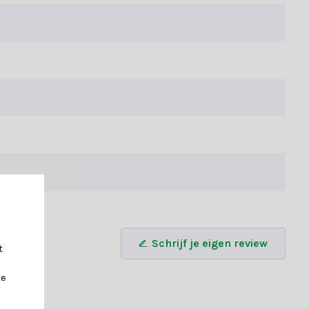
hem aan cadeaus om ze extra feestelijk te maken, of gebruik
elijke ambiance.
n. Na de kerstperiode kun je de strik zorgvuldig opbergen en
Schrijf je eigen review
t
je