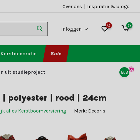
Over ons
|
Inspiratie & blogs
0
0
Inloggen
Kerstdecoratie
Sale
n uit
studieproject
8,9
 | polyester | rood | 24cm
ijk alles Kerstboomversiering
Merk:
Decoris