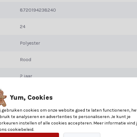
8720194238240
g hem op in je kerstboom voor een schitterend middelpunt, bevestig 
ijke sfeer te geven. De rode glitters creëren een betoverende en feest
24
 op een koele en droge plaats om de glans van de glitters te behoude
Polyester
ieubewust decoreren.
Rood
2 jaar
Yum, Cookies
j gebruiken cookies om onze website goed te laten functioneren, he
bruik te analyseren en advertenties te personaliseren. Je kunt je
orkeuren instellen of alle cookies accepteren. Meer informatie vind 
 ons cookiebeleid.