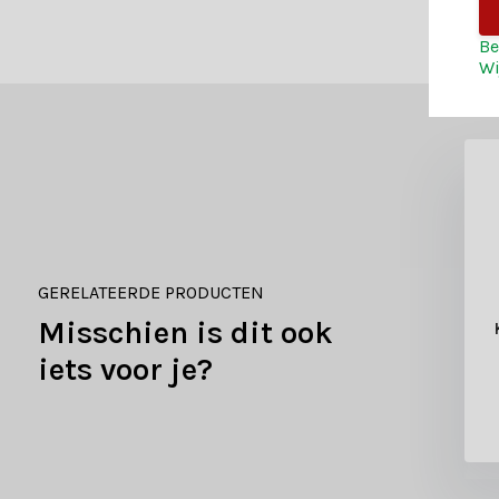
Be
Wi
GERELATEERDE PRODUCTEN
Misschien is dit ook
rik | polyester |
Kerststrik | polyester |
glitters | 40cm
rood/glitters | 30cm
iets voor je?
13,99
9,99
5,99
4,99