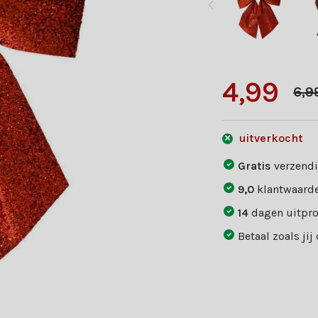
4,99
6,9
uitverkocht
Gratis
verzendi
9,0
klantwaarde
14
dagen uitpr
Betaal zoals jij