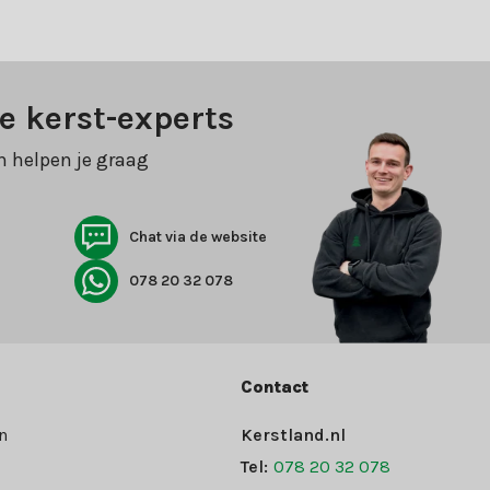
e kerst-experts
n helpen je graag
Chat via de website
078 20 32 078
Contact
n
Kerstland.nl
Tel:
078 20 32 078