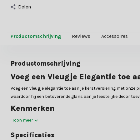
Delen
Productomschrijving
Reviews
Accessoires
Productomschrijving
Voeg een Vleugje Elegantie toe a
Voeg een vleugje elegantie toe aan je kerstversiering met onze 
waardoor hij een betoverende glans aan je feestelijke decor toev
Kenmerken
Onze Kerststrik is vervaardigd uit duurzaam polyester en heeft e
Toon meer
een handige ophanglus is deze strik gemakkelijk te bevestigen, en 
Specificaties
Toepassing en Sfeer