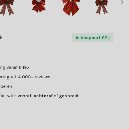
9
Je bespaart €2,-
ng vanaf €49,-
ring uit
4.000+
reviews
oberen
 dat wilt:
vooraf
,
achteraf
of
gespreid