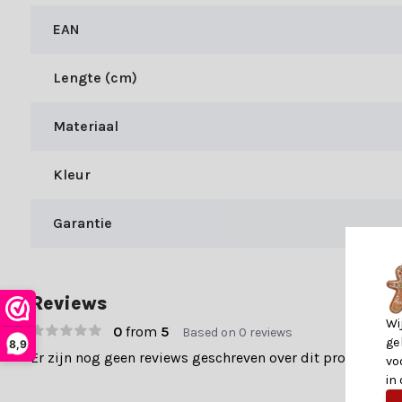
EAN
Deze prachtige strik kan op veel manieren worden gebruikt. Han
hem als decoratie voor je deuren en ramen om je huis een feestel
Lengte (cm)
Duurzaam Gebruik
Om dit product op een duurzame manier te gebruiken, bewaar het
Materiaal
hergebruiken voor toekomstige vieringen, wat bijdraagt aan mil
Kleur
Garantie
Reviews
Wi
0
from
5
Based on 0 reviews
ge
8,9
Er zijn nog geen reviews geschreven over dit product..
vo
in