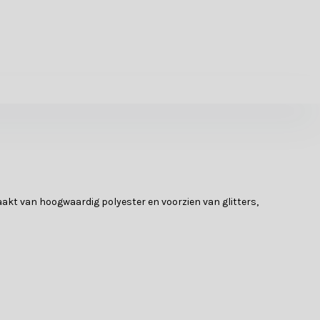
aakt van hoogwaardig polyester en voorzien van glitters,
 geven je kerstboom, kransen of cadeaus een luxe uitstraling. Met