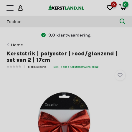
0
0
9,0
klantwaardering
Home
Kerststrik | polyester | rood/glanzend |
set van 2 | 17cm
Merk:
Decoris
Bekijk alles Kerstboomversiering