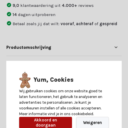
9,0
klantwaardering uit
4.000+
reviews
14
dagen uitproberen
Betaal zoals jij dat wilt:
vooraf
,
achteraf
of
gespreid
Productomschrijving
Specificaties
Yum, Cookies
Reviews
Wij gebruiken cookies om onze website goed te
laten functioneren, het gebruik te analyseren en
Delen
advertenties te personaliseren. Je kunt je
voorkeuren instellen of alle cookies accepteren.
Meer informatie vind je in ons cookiebeleid.
Akkoord en
Heb je nog interesse in deze recent bekeken
Weigeren
doorgaan
producten?