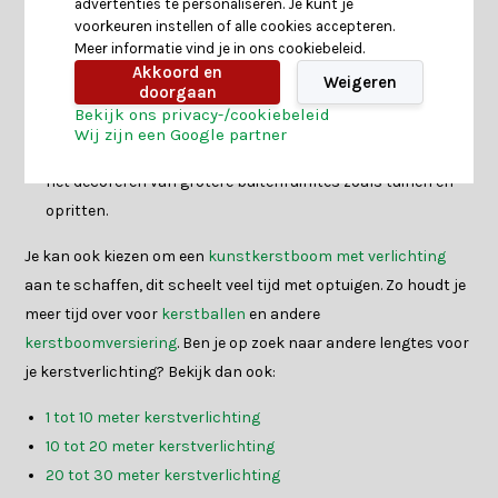
advertenties te personaliseren. Je kunt je
Kerstverlichting 30 meter:
Ideaal om jouw middelgrote tot
voorkeuren instellen of alle cookies accepteren.
grote
kunstkerstbomen van 240 cm
tot 300 cm te
Meer informatie vind je in ons cookiebeleid.
verlichten. Perfect voor gezellige binnenruimtes en om een
Akkoord en
Weigeren
doorgaan
warme ambiance te creëren.
Bekijk ons privacy-/cookiebeleid
Kerstverlichting 40 meter:
Speciaal ontworpen voor
Wij zijn een Google partner
grotere
kunstkerstbomen van 300 cm
en hoger, en voor
het decoreren van grotere buitenruimtes zoals tuinen en
opritten.
Je kan ook kiezen om een
kunstkerstboom met verlichting
aan te schaffen, dit scheelt veel tijd met optuigen. Zo houdt je
meer tijd over voor
kerstballen
en andere
kerstboomversiering
. Ben je op zoek naar andere lengtes voor
je kerstverlichting? Bekijk dan ook:
1 tot 10 meter kerstverlichting
10 tot 20 meter kerstverlichting
20 tot 30 meter kerstverlichting