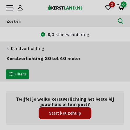
0
0
aardering
Betaal zoals jij dat wilt:
vo
Kerstverlichting
Kerstverlichting 30 tot 40 meter
Filters
Twijfel je welke kerstverlichting het beste bij
jouw huis of tuin past?
Start keuzehulp