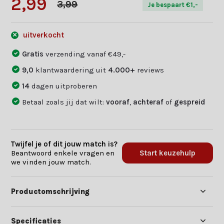
2,99
3,99
Je bespaart €1,-
uitverkocht
Gratis
verzending vanaf €49,-
9,0
klantwaardering uit
4.000+
reviews
14
dagen uitproberen
Betaal zoals jij dat wilt:
vooraf
,
achteraf
of
gespreid
Twijfel je of dit jouw match is?
Beantwoord enkele vragen en
Start keuzehulp
we vinden jouw match.
Productomschrijving
Specificaties