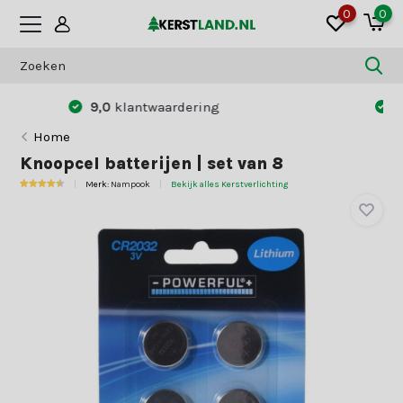
0
0
Betaal zoals jij dat wilt:
vooraf of achteraf
Home
Knoopcel batterijen | set van 8
Merk:
Nampook
Bekijk alles Kerstverlichting