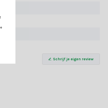
t
je
Schrijf je eigen review