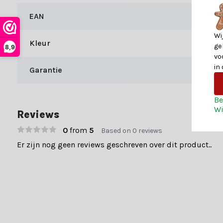
kom je er niet helemaal uit.
EAN
Shop bij Kerstland.nl
Wi
Bij Kerstland.nl profiteer je naast onze expertise van allerlei a
Kleur
ge
8,9
vo
Voor 15:00 uur besteld? Is morgen al genieten van jouw be
in
Garantie
Vanaf 49,- profiteer je van gratis verzending
70.000+ klanten gingen je voor en beoordelen ons met een 9+. Er
Be
Wi
Reviews
0
from
5
Based on 0 reviews
Er zijn nog geen reviews geschreven over dit product..