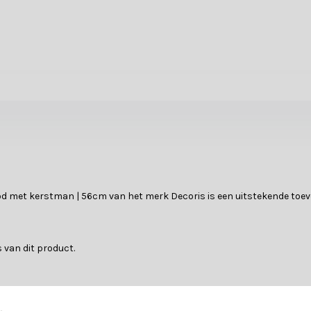
rood met kerstman | 56cm van het merk Decoris is een uitstekende toev
 van dit product.
?
n kunstkerstbomen. Laat je adviseren door een van onze klantenserv