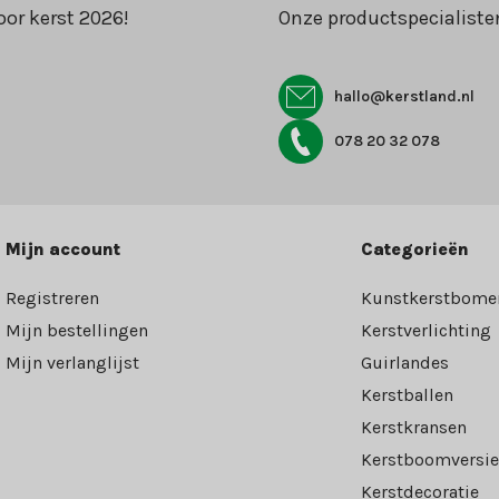
oor kerst 2026!
Onze productspecialiste
hallo@kerstland.nl
078 20 32 078
Mijn account
Categorieën
Registreren
Kunstkerstbome
Mijn bestellingen
Kerstverlichting
Mijn verlanglijst
Guirlandes
Kerstballen
Kerstkransen
Kerstboomversie
Kerstdecoratie