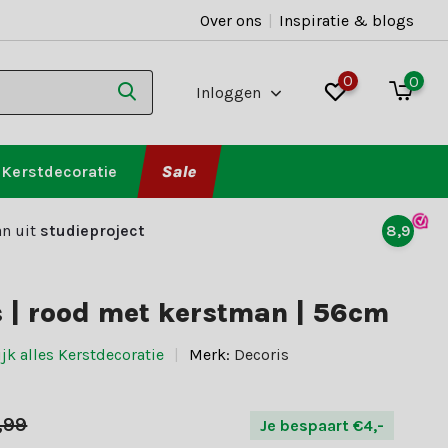
Over ons
|
Inspiratie & blogs
0
0
Inloggen
Kerstdecoratie
Sale
n uit
studieproject
8,9
 | rood met kerstman | 56cm
jk alles Kerstdecoratie
Merk:
Decoris
,99
Je bespaart €4,-