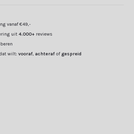
ng vanaf €49,-
ring uit
4.000+
reviews
oberen
 dat wilt:
vooraf
,
achteraf
of
gespreid