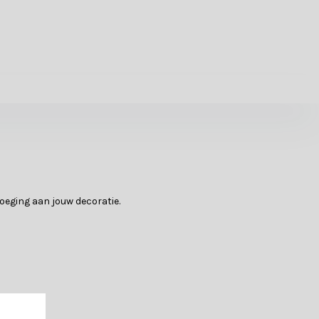
oeging aan jouw decoratie.
icemedewerkers of maak gebruik van onze handige keuzehulp al