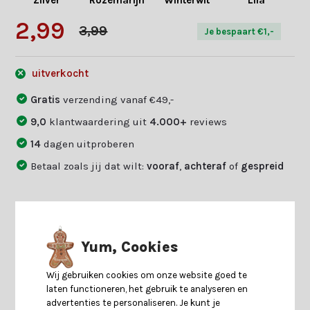
Zilver
Rozemarijn
Winterwit
Lila
2,99
3,99
Je bespaart €1,-
uitverkocht
Gratis
verzending vanaf €49,-
9,0
klantwaardering uit
4.000+
reviews
14
dagen uitproberen
Betaal zoals jij dat wilt:
vooraf
,
achteraf
of
gespreid
Productomschrijving
Yum, Cookies
Specificaties
Wij gebruiken cookies om onze website goed te
laten functioneren, het gebruik te analyseren en
advertenties te personaliseren. Je kunt je
Reviews