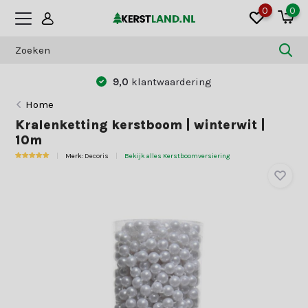
0
0
9,0
klantwaardering
Home
Kralenketting kerstboom | winterwit |
10m
Merk:
Decoris
Bekijk alles Kerstboomversiering