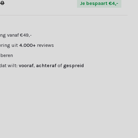
99
Je bespaart €4,-
ng vanaf €49,-
ring uit
4.000+
reviews
oberen
 dat wilt:
vooraf
,
achteraf
of
gespreid