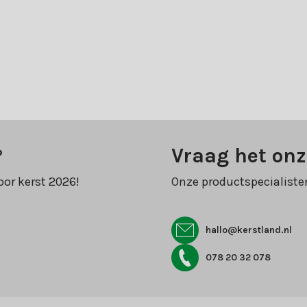
?
Vraag het onz
oor kerst 2026!
Onze productspecialiste
hallo@kerstland.nl
078 20 32 078