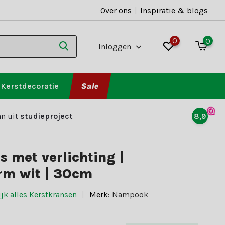
Over ons
|
Inspiratie & blogs
0
0
Inloggen
Kerstdecoratie
Sale
n uit
studieproject
8,9
s met verlichting |
rm wit | 30cm
jk alles Kerstkransen
Merk:
Nampook