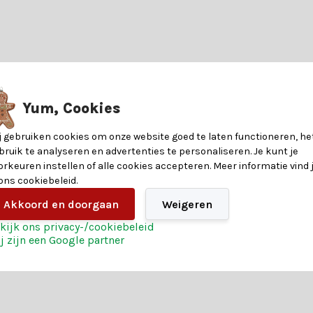
unststof voor de perfecte uitstraling.
ans?
 halen. Het is veelzijdig, eenvoudig te gebruiken en brengt direct ee
8721037682176
Yum, Cookies
j gebruiken cookies om onze website goed te laten functioneren, he
ijfel je over welke kerstkrans het beste bij jouw inrichting past? La
30
bruik te analyseren en advertenties te personaliseren. Je kunt je
orkeuren instellen of alle cookies accepteren. Meer informatie vind 
30
 ons cookiebeleid.
Akkoord en doorgaan
Weigeren
nde voorwaarden voor een geslaagde kerst. Profiteer daarnaast van:
8
kijk ons privacy-/cookiebeleid
j zijn een Google partner
Zilver
rvaar het zelf en bestel vandaag nog jouw kerstkrans.