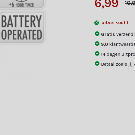
6,99
10,
uitverkocht
Gratis
verzendi
9,0
klantwaarde
14
dagen uitpr
Betaal zoals jij