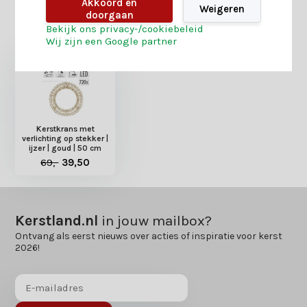
Akkoord en
Weigeren
doorgaan
Heb je nog interesse in deze recent bekeken
Bekijk ons privacy-/cookiebeleid
producten?
Wij zijn een Google partner
Kerstkrans met
verlichting op stekker |
ijzer | goud | 50 cm
69,-
39,50
Kerstland.nl
in jouw mailbox?
Ontvang als eerst nieuws over acties of inspiratie voor kerst
2026!