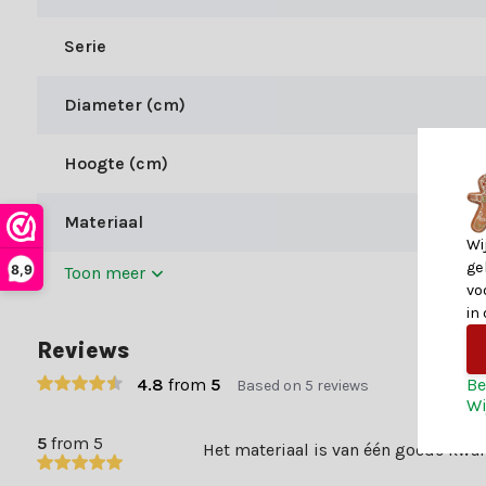
Materiaal
Serie
– De harde (PVC) takken zitten vooral aan de buitenkant en zor
volle uitstraling heeft.
Diameter (cm)
Veiligheid en garantie
Hoogte (cm)
Op deze boom van Black Box zit er een garantie periode van 5 ja
Materiaal
Wi
ge
8,9
Toon meer
vo
in
Reviews
Be
4.8
from
5
Based on 5 reviews
Wi
5
from 5
Het materiaal is van één goede kwal