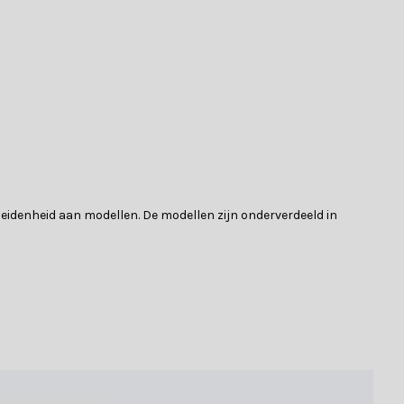
heidenheid aan modellen. De modellen zijn onderverdeeld in
kken op zijn plaats. Hiermee krijg je ringen van dennengroen.