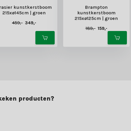
rasier kunstkerstboom
Brampton
215xø145cm | groen
kunstkerstboom
215xø125cm | groen
459,-
349,-
189,-
159,-
ekeken producten?