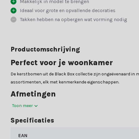
Makkelijk in model te brengen
Ideaal voor grote en opvallende decoraties
Takken hebben na opbergen wat vorming nodig
Productomschrijving
Perfect voor je woonkamer
De kerstbomen uit de Black Box collectie zijn ongeëvenaard in m
assortimenten, elk met kenmerkende eigenschappen.
Afmetingen
Hoogte: 215 cmBreedte: 145 cm
Toon meer
Constructie
Specificaties
Deze boom heeft een scharnierende constructie met metalen takk
EAN
Vouw de takken uit volgens de instructies in de gebruiksaanwijz