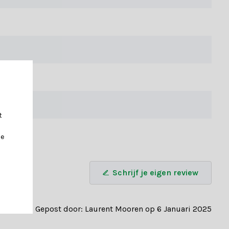
e binnenkant van de takken en zorgen ervoor dat de boom een
t
je
Schrijf je eigen review
Gepost door: Laurent Mooren op 6 Januari 2025