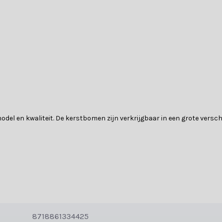
odel en kwaliteit. De kerstbomen zijn verkrijgbaar in een grote versc
en en een metalen stam. Zodra de boom neergezet wordt, vallen de ta
8718861334425
ing en vorm zo de boom.