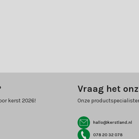
?
Vraag het onz
oor kerst 2026!
Onze productspecialiste
hallo@kerstland.nl
078 20 32 078