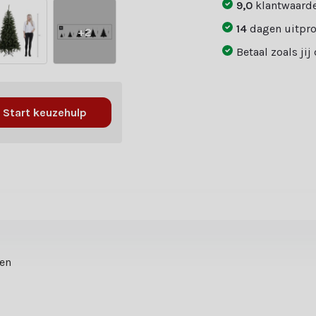
9,0
klantwaarde
14
dagen uitpr
+2
Betaal zoals jij
Start keuzehulp
ten