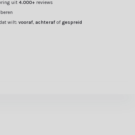
ring uit
4.000+
reviews
oberen
 dat wilt:
vooraf
,
achteraf
of
gespreid