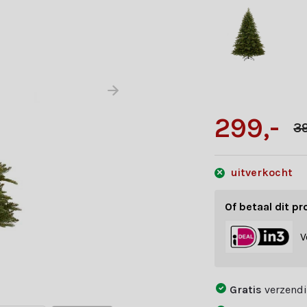
299,-
39
uitverkocht
Of betaal dit pr
V
Gratis
verzendi