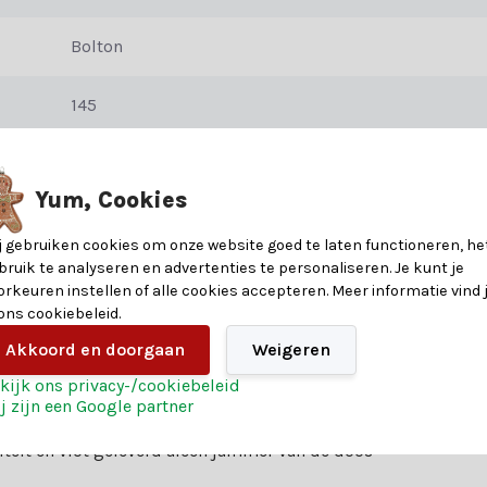
Bolton
gen voor een zeer echte uitstraling.– De zachte naalden zitten aan d
145
215
ar. De bomen zijn EN71-2 gecertificeerd en brandvertragend.
Yum, Cookies
PVC/Zachte naald
j gebruiken cookies om onze website goed te laten functioneren, he
bruik te analyseren en advertenties te personaliseren. Je kunt je
orkeuren instellen of alle cookies accepteren. Meer informatie vind 
 ons cookiebeleid.
Akkoord en doorgaan
Weigeren
kijk ons privacy-/cookiebeleid
j zijn een Google partner
iteit en vlot geleverd aleen jammer van de doos