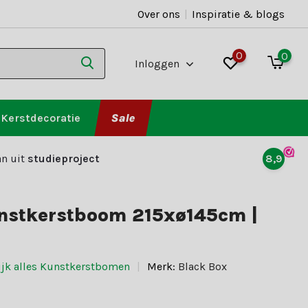
Over ons
|
Inspiratie & blogs
0
0
Inloggen
Kerstdecoratie
Sale
n uit
studieproject
8,9
unstkerstboom 215xø145cm |
ijk alles Kunstkerstbomen
Merk:
Black Box