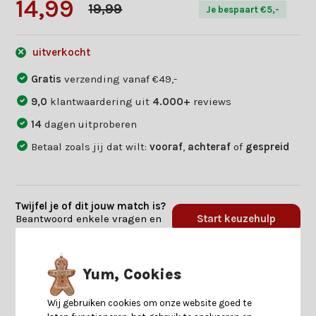
14,99
19,99
Je bespaart €5,-
uitverkocht
Gratis
verzending vanaf €49,-
9,0
klantwaardering uit
4.000+
reviews
14
dagen uitproberen
Betaal zoals jij dat wilt:
vooraf
,
achteraf
of
gespreid
Twijfel je of dit jouw match is?
Beantwoord enkele vragen en
Start keuzehulp
we vinden jouw match.
Yum, Cookies
Productomschrijving
Wij gebruiken cookies om onze website goed te
Specificaties