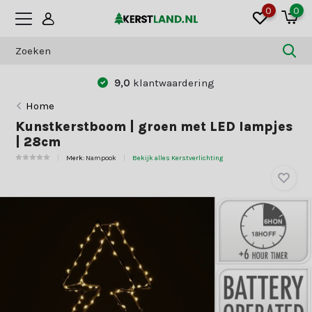
0
0
9,0
klantwaardering
Home
Kunstkerstboom | groen met LED lampjes
| 28cm
Merk:
Nampook
Bekijk alles Kerstverlichting