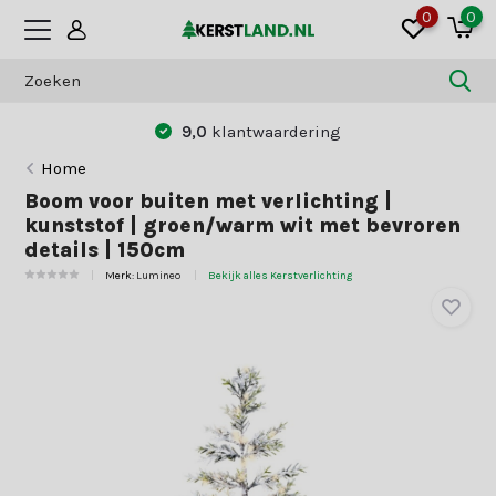
0
0
aardering
Betaal zoals jij dat wilt:
vo
Home
Boom voor buiten met verlichting |
kunststof | groen/warm wit met bevroren
details | 150cm
Merk:
Lumineo
Bekijk alles Kerstverlichting