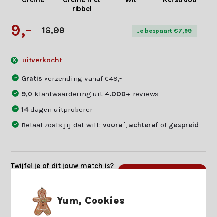
Créme
Créme met
Wit
Kerstrood
ribbel
9,-
16,99
Je bespaart €7,99
uitverkocht
Gratis
verzending vanaf €49,-
9,0
klantwaardering uit
4.000+
reviews
14
dagen uitproberen
Betaal zoals jij dat wilt:
vooraf
,
achteraf
of
gespreid
Twijfel je of dit jouw match is?
Beantwoord enkele vragen en
Start keuzehulp
we vinden jouw match.
Yum, Cookies
Productomschrijving