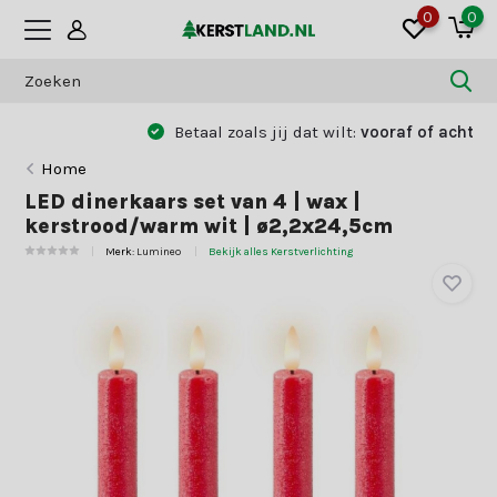
0
0
Betaal zoals jij dat wilt:
vooraf of achteraf
Home
LED dinerkaars set van 4 | wax |
kerstrood/warm wit | ø2,2x24,5cm
Merk:
Lumineo
Bekijk alles Kerstverlichting