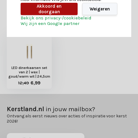
Akkoord en
Weigeren
doorgaan
Bekijk ons privacy-/cookiebeleid
Heb je nog interesse in deze recent bekeken
Wij zijn een Google partner
producten?
LED dinerkaarsen set
van 2 | wax |
goud/warm wit | 24,5cm
12,49
6,99
Kerstland.nl
in jouw mailbox?
Ontvang als eerst nieuws over acties of inspiratie voor kerst
2026!