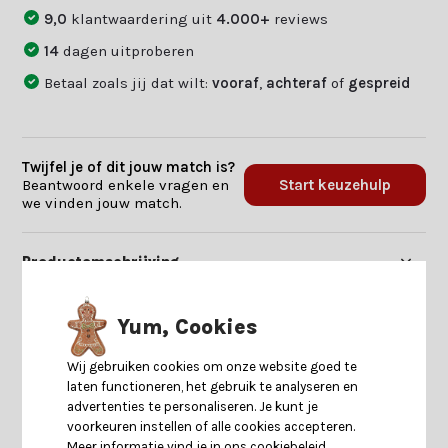
9,0
klantwaardering uit
4.000+
reviews
14
dagen uitproberen
Betaal zoals jij dat wilt:
vooraf
,
achteraf
of
gespreid
Twijfel je of dit jouw match is?
Beantwoord enkele vragen en
Start keuzehulp
we vinden jouw match.
Productomschrijving
Specificaties
Yum, Cookies
Wij gebruiken cookies om onze website goed te
Reviews
laten functioneren, het gebruik te analyseren en
advertenties te personaliseren. Je kunt je
voorkeuren instellen of alle cookies accepteren.
Delen
Meer informatie vind je in ons cookiebeleid.