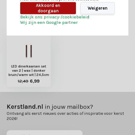
Akkoord en
Weigeren
doorgaan
Bekijk ons privacy-/cookiebeleid
Heb je nog interesse in deze recent bekeken
Wij zijn een Google partner
producten?
LED dinerkaarsen set
van 2 | wax | donker
bruin/warm wit | 24,5cm
12,49
6,99
Kerstland.nl
in jouw mailbox?
Ontvang als eerst nieuws over acties of inspiratie voor kerst
2026!