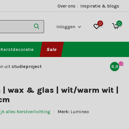
Over ons
|
Inspiratie & blogs
0
0
Inloggen
Kerstdecoratie
Sale
n uit
studieproject
8,9
 | wax & glas | wit/warm wit |
5cm
jk alles Kerstverlichting
Merk:
Lumineo