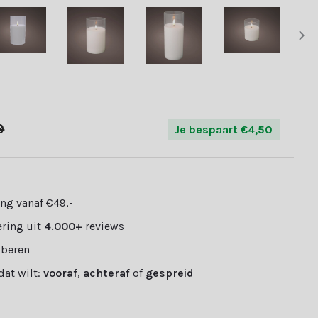
9
Je bespaart €4,50
ng vanaf €49,-
ring uit
4.000+
reviews
oberen
 dat wilt:
vooraf
,
achteraf
of
gespreid