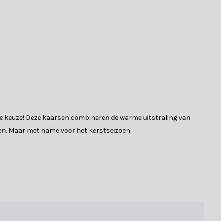
fecte keuze! Deze kaarsen combineren de warme uitstraling van
oen. Maar met name voor het kerstseizoen.
n met kinderen of huisdieren en voor wie zich geen zorgen wil
een timer. Hieronder vindt je een aantal eigenschappen van de