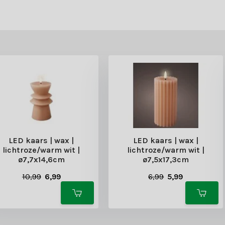
 weet je zeker dat je goed zit. Bestel vandaag nog jouw sfeervolle L
LED kaars | wax |
LED kaars | wax |
lichtroze/warm wit |
lichtroze/warm wit |
ø7,7x14,6cm
ø7,5x17,3cm
10,99
6,99
6,99
5,99