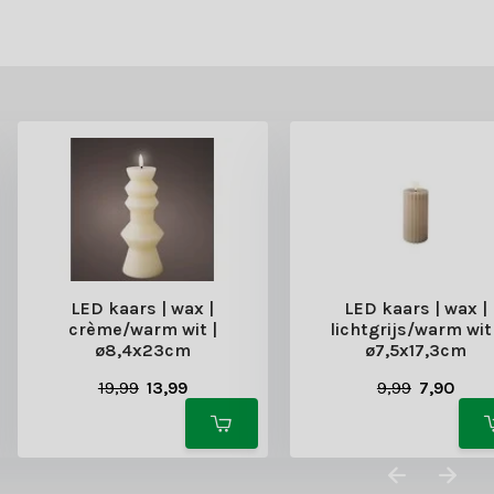
ED-kaarsen en maak van elk moment een bijzondere ervaring!
LED kaars | wax |
LED kaars | wax |
crème/warm wit |
lichtgrijs/warm wit 
ø8,4x23cm
ø7,5x17,3cm
19,99
13,99
9,99
7,90