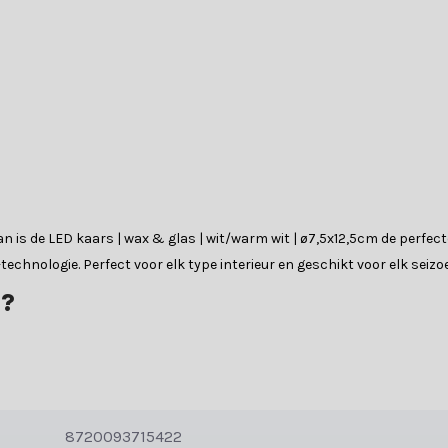
? Dan is de LED kaars | wax & glas | wit/warm wit | ø7,5x12,5cm de per
chnologie. Perfect voor elk type interieur en geschikt voor elk seiz
?
ussen sfeer, veiligheid en gebruiksgemak. Ze zijn ideaal voor gezinne
arsen lang mee en zijn ze vaak voorzien van handige functies zoals 
8720093715422