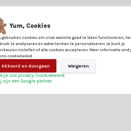
7,5
Yum, Cookies
12,5
kaarsen. Voor meer informatie raadpleeg je de specificatietabel.
j gebruiken cookies om onze website goed te laten functioneren, he
bruik te analyseren en advertenties te personaliseren. Je kunt je
12,5
orkeuren instellen of alle cookies accepteren. Meer informatie vind 
 ons cookiebeleid.
Glas & wax
Akkoord en doorgaan
Weigeren
kijk ons privacy-/cookiebeleid
j zijn een Google partner
raties. Weet je nog niet zeker welke LED-kaarsen bij jouw wensen pas
maar ook van uitstekende voorwaarden. Ontdek de voordelen: