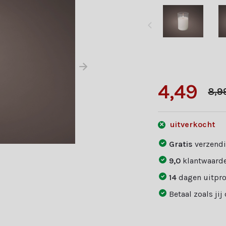
4,49
8,9
uitverkocht
Gratis
verzendi
9,0
klantwaarde
14
dagen uitpr
Betaal zoals jij