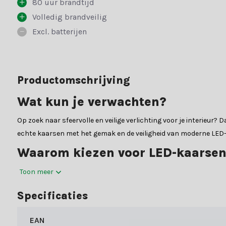
80 uur brandtijd
Volledig brandveilig
Excl. batterijen
Productomschrijving
Wat kun je verwachten?
Op zoek naar sfeervolle en veilige verlichting voor je interieur
echte kaarsen met het gemak en de veiligheid van moderne LED-te
Waarom kiezen voor LED-kaarsen
De LED-kaarsen van het merk Lumineo bieden de perfecte balans t
Toon meer
maken over kaarsvet of brandgevaar. Bovendien gaan onze LED-ka
Specificaties
LED-kaars:
Materiaal:
Glas & wax
EAN