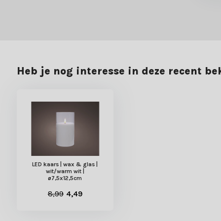
Heb je nog interesse in deze recent b
LED kaars | wax & glas |
wit/warm wit |
ø7,5x12,5cm
8,99
4,49