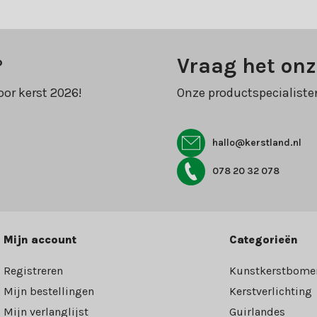
?
Vraag het onz
oor kerst 2026!
Onze productspecialiste
hallo@kerstland.nl
078 20 32 078
Mijn account
Categorieën
Registreren
Kunstkerstbome
Mijn bestellingen
Kerstverlichting
Mijn verlanglijst
Guirlandes