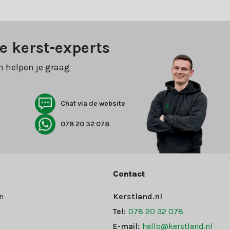
e kerst-experts
n helpen je graag
Chat via de website
078 20 32 078
Contact
n
Kerstland.nl
Tel:
078 20 32 078
E-mail:
hallo@kerstland.nl