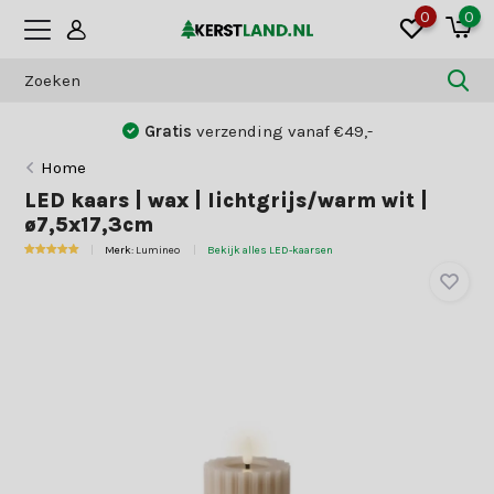
0
0
Gratis
verzending vanaf €49,-
Home
LED kaars | wax | lichtgrijs/warm wit |
ø7,5x17,3cm
Merk:
Lumineo
Bekijk alles LED-kaarsen