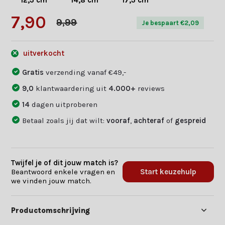
12,3 cm
14,8 cm
17,3 cm
7,90
9,99
Je bespaart €2,09
uitverkocht
Gratis
verzending vanaf €49,-
9,0
klantwaardering uit
4.000+
reviews
14
dagen uitproberen
Betaal zoals jij dat wilt:
vooraf
,
achteraf
of
gespreid
Twijfel je of dit jouw match is?
Beantwoord enkele vragen en
Start keuzehulp
we vinden jouw match.
Productomschrijving